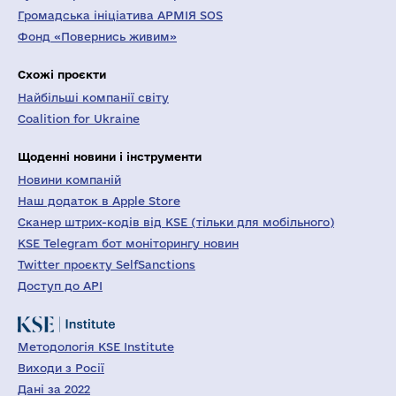
Громадська ініціатива АРМІЯ SOS
Фонд «Повернись живим»
Схожі проєкти
Найбільші компанії світу
Coalition for Ukraine
Щоденні новини і інструменти
Новини компаній
Наш додаток в Apple Store
Сканер штрих-кодів від KSE (тільки для мобільного)
KSE Telegram бот моніторингу новин
Twitter проєкту SelfSanctions
Доступ до API
Методологія KSE Institute
Виходи з Росії
Дані за 2022