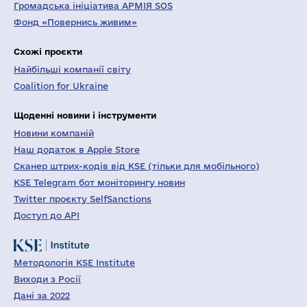
Громадська ініціатива АРМІЯ SOS
Фонд «Повернись живим»
Схожі проєкти
Найбільші компанії світу
Coalition for Ukraine
Щоденні новини і інструменти
Новини компаній
Наш додаток в Apple Store
Сканер штрих-кодів від KSE (тільки для мобільного)
KSE Telegram бот моніторингу новин
Twitter проєкту SelfSanctions
Доступ до API
Методологія KSE Institute
Виходи з Росії
Дані за 2022