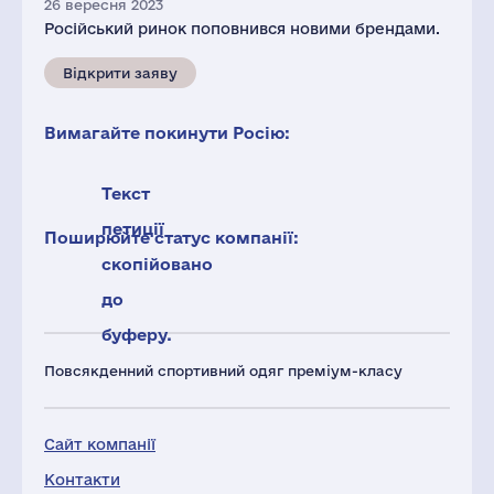
26 вересня 2023
Російський ринок поповнився новими брендами.
Відкрити заяву
Вимагайте покинути Росію:
Текст
петиції
Поширюйте статус компанії:
скопійовано
до
буферу.
Повсякденний спортивний одяг преміум-класу
Сайт компанії
Контакти