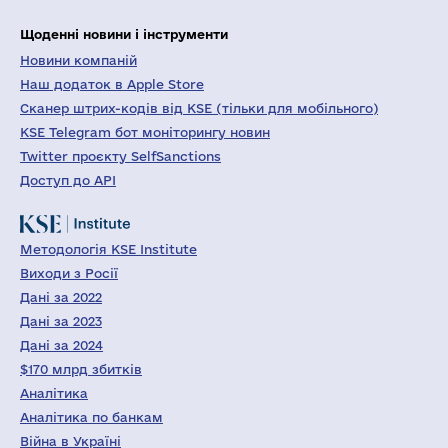
Щоденні новини і інструменти
Новини компаній
Наш додаток в Apple Store
Сканер штрих-кодів від KSE (тільки для мобільного)
KSE Telegram бот моніторингу новин
Twitter проєкту SelfSanctions
Доступ до API
Методологія KSE Institute
Виходи з Росії
Дані за 2022
Дані за 2023
Дані за 2024
$170 млрд збитків
Аналітика
Аналітика по банкам
Війна в Україні