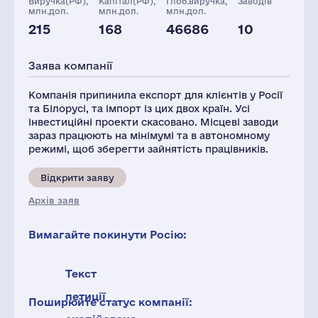
Виручка(РФ),
Капітал(РФ),
Глоб.виручка,
Заводів
млн.дол.
млн.дол.
млн.дол.
215
168
46686
10
Персонал(РФ),
2021
Заява компанії
572
Компанія припинила експорт для клієнтів у Росії
та Білорусі, та імпорт із цих двох країн. Усі
інвестиційні проекти скасовано. Місцеві заводи
зараз працюють на мінімумі та в автономному
режимі, щоб зберегти зайнятість працівників.
Відкрити заяву
Архів заяв
Вимагайте покинути Росію:
Текст
петиції
Поширюйте статус компанії: