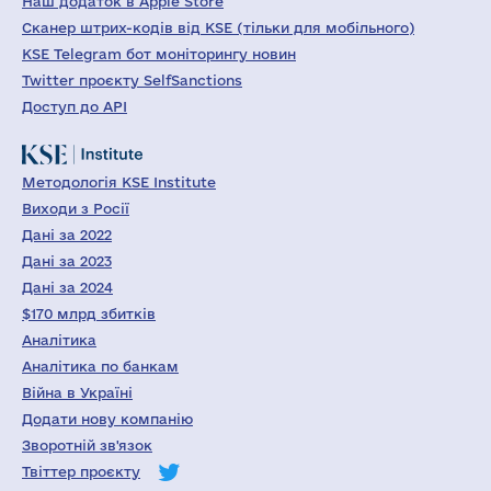
Наш додаток в Apple Store
Сканер штрих-кодів від KSE (тільки для мобільного)
KSE Telegram бот моніторингу новин
Twitter проєкту SelfSanctions
Доступ до API
Методологія KSE Institute
Виходи з Росії
Дані за 2022
Дані за 2023
Дані за 2024
$170 млрд збитків
Аналітика
Аналітика по банкам
Війна в Україні
Додати нову компанію
Зворотній зв'язок
Твіттер проєкту