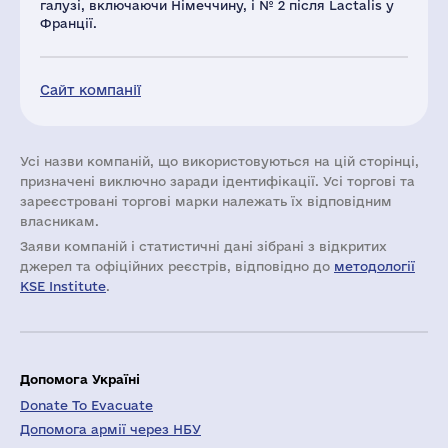
галузі, включаючи Німеччину, і № 2 після Lactalis у
Франції.
Сайт компанії
Усі назви компаній, що використовуються на цій сторінці,
призначені виключно заради ідентифікації. Усі торгові та
зареєстровані торгові марки належать їх відповідним
власникам.
Заяви компаній i статистичні дані зібрані з відкритих
джерел та офіційних реєстрів, відповідно до
методології
KSE Institute
.
Допомога Україні
Donate To Evacuate
Допомога армії через НБУ