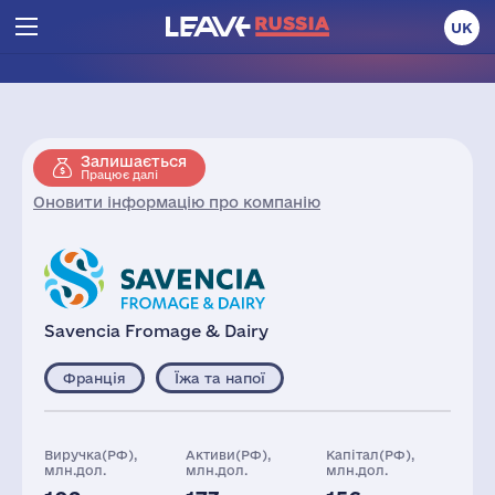
UK
Залишається
Працює далі
Оновити інформацію про компанію
Savencia Fromage & Dairy
Франція
Їжа та напої
Виручка(РФ),
Активи(РФ),
Капітал(РФ),
млн.дол.
млн.дол.
млн.дол.