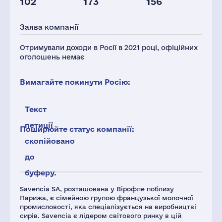
102
173
156
Персонал(РФ),
Податки(РФ),
2021
млн.дол.
Заява компанії
78
1
Отримували доходи в Росії в 2021 році, офіційних
оголошень немає
Вимагайте покинути Росію:
Текст
петиції
Поширюйте статус компанії:
скопійовано
до
буферу.
Savencia SA, розташована у Вірофле поблизу
Парижа, є сімейною групою французької молочної
промисловості, яка спеціалізується на виробництві
сирів. Savencia є лідером світового ринку в цій