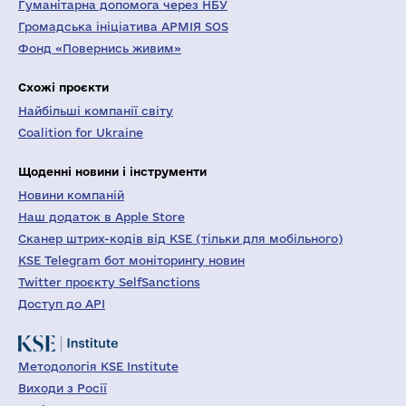
Гуманітарна допомога через НБУ
Громадська ініціатива АРМІЯ SOS
Фонд «Повернись живим»
Схожі проєкти
Найбільші компанії світу
Coalition for Ukraine
Щоденні новини і інструменти
Новини компаній
Наш додаток в Apple Store
Сканер штрих-кодів від KSE (тільки для мобільного)
KSE Telegram бот моніторингу новин
Twitter проєкту SelfSanctions
Доступ до API
Методологія KSE Institute
Виходи з Росії