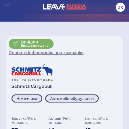
UK
Вийшли
Вихід завершено
Оновити інформацію про компанію
Schmitz Cargobull
Німеччина
Автомобілебудування
Виручка(РФ),
Активи(РФ),
Капітал(РФ),
млн.дол.
млн.дол.
млн.дол.