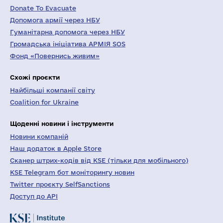
Donate To Evacuate
Допомога армії через НБУ
Гуманітарна допомога через НБУ
Громадська ініціатива АРМІЯ SOS
Фонд «Повернись живим»
Схожі проєкти
Найбільші компанії світу
Coalition for Ukraine
Щоденні новини і інструменти
Новини компаній
Наш додаток в Apple Store
Сканер штрих-кодів від KSE (тільки для мобільного)
KSE Telegram бот моніторингу новин
Twitter проєкту SelfSanctions
Доступ до API