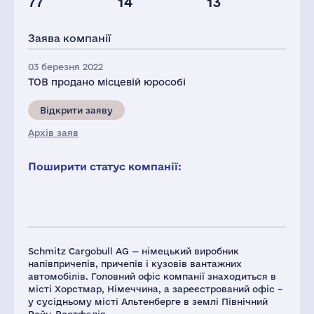
77
14
13
Персонал(РФ),
Податки(РФ),
2021
млн.дол.
Заява компанії
79
7
03 березня 2022
ТОВ продано місцевій юрособі
Відкрити заяву
Архів заяв
Поширити статус компанії:
Schmitz Cargobull AG — німецький виробник
напівпричепів, причепів і кузовів вантажних
автомобілів. Головний офіс компанії знаходиться в
місті Хорстмар, Німеччина, а зареєстрований офіс –
у сусідньому місті Альтенберге в землі Північний