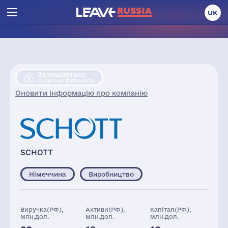
UK
Залишається
Скорочує діяльність
Оновити інформацію про компанію
SCHOTT
Німеччина
Виробництво
Виручка(РФ),
Активи(РФ),
Капітал(РФ),
млн.дол.
млн.дол.
млн.дол.