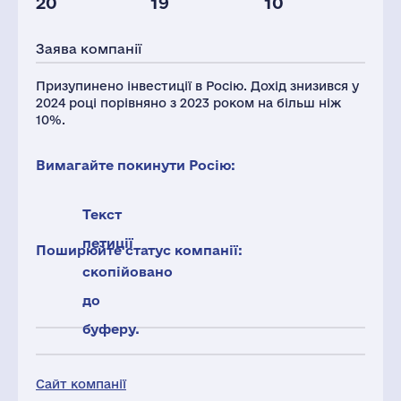
20
19
10
Глоб.виручка,
Персонал(РФ),
Податки(РФ),
млн.дол.
2021
млн.дол.
Заява компанії
2368
219
1
Призупинено інвестиції в Росію. Дохід знизився у
2024 році порівняно з 2023 роком на більш ніж
10%.
Вимагайте покинути Росію:
Текст
петиції
Поширюйте статус компанії:
скопійовано
до
буферу.
Сайт компанії