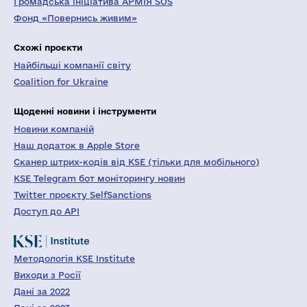
Громадська ініціатива АРМІЯ SOS
Фонд «Повернись живим»
Схожі проєкти
Найбільші компанії світу
Coalition for Ukraine
Щоденні новини і інструменти
Новини компаній
Наш додаток в Apple Store
Сканер штрих-кодів від KSE (тільки для мобільного)
KSE Telegram бот моніторингу новин
Twitter проєкту SelfSanctions
Доступ до API
Методологія KSE Institute
Виходи з Росії
Дані за 2022