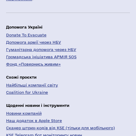
Допомога Україні
Donate To Evacuate
Допомога армії через НБУ
Гуманітарна допомога через НБУ
Громадська ініціатива АРМІЯ SOS
Фонд «Повернись живим»
Схожі проєкти
Найбільші компанії світу
Coalition for Ukraine
Щоденні новини і інструменти
Новини компаній
Наш додаток в Apple Store
Сканер штрих-кодів від KSE (тільки для мобільного)
KSE Telegram бот моніторингу новин