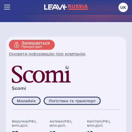
UK
Залишається
Працює далі
Оновити інформацію про компанію
Scomi
Малайзія
Логістика та транспорт
Виручка(РФ),
Активи(РФ),
Капітал(РФ),
млн.дол.
млн.дол.
млн.дол.