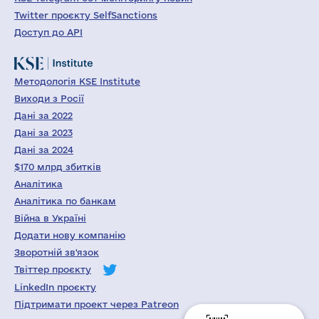
Twitter проєкту SelfSanctions
Доступ до API
Методологія KSE Institute
Виходи з Росії
Дані за 2022
Дані за 2023
Дані за 2024
$170 млрд збитків
Аналітика
Аналітика по банкам
Війна в Україні
Додати нову компанію
Зворотній зв'язок
Твіттер проєкту
LinkedIn проєкту
Підтримати проект через Patreon