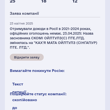
25
18
12
Персонал(РФ),
Податки(РФ),
2021
млн.дол.
Заява компанії
286
4
23 квітня 2025
Отримували доходи в Росії в 2021-2024 роках,
офіційних оголошень немає. 23.04.2025: Назва
засновника СКОМІ ОЙЛТУЛЗ(С) ПТЕ.ЛТД.
змінилась на "КАХ'Я МАТА ОЙЛТУЛЗ (СІНГАПУР)
ПТЕ. ЛТД.".
Відкрити заяву
Вимагайте покинути Росію:
Текст
петиції
Поширюйте статус компанії:
скопійовано
до