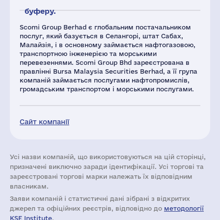
буферу.
Scomi Group Berhad є глобальним постачальником
послуг, який базується в Селангорі, штат Сабах,
Малайзія, і в основному займається нафтогазовою,
транспортною інженерією та морськими
перевезеннями. Scomi Group Bhd зареєстрована в
правлінні Bursa Malaysia Securities Berhad, а її група
компаній займається послугами нафтопромислів,
громадським транспортом і морськими послугами.
Сайт компанії
Усі назви компаній, що використовуються на цій сторінці,
призначені виключно заради ідентифікації. Усі торгові та
зареєстровані торгові марки належать їх відповідним
власникам.
Заяви компаній i статистичні дані зібрані з відкритих
джерел та офіційних реєстрів, відповідно до
методології
KSE Institute
.