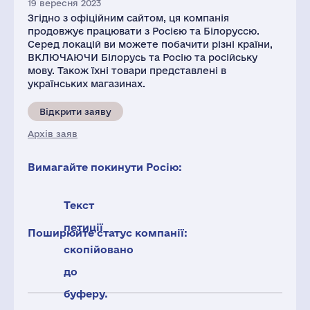
19 вересня 2023
Згідно з офіційним сайтом, ця компанія
продовжує працювати з Росією та Білоруссю.
Серед локацій ви можете побачити різні країни,
ВКЛЮЧАЮЧИ Білорусь та Росію та російську
мову. Також їхні товари представлені в
українських магазинах.
Відкрити заяву
Архів заяв
Вимагайте покинути Росію:
Текст
петиції
Поширюйте статус компанії:
скопійовано
до
буферу.