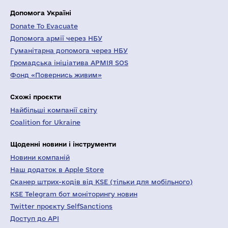
Допомога Україні
Donate To Evacuate
Допомога армії через НБУ
Гуманітарна допомога через НБУ
Громадська ініціатива АРМІЯ SOS
Фонд «Повернись живим»
Схожі проєкти
Найбільші компанії світу
Coalition for Ukraine
Щоденні новини і інструменти
Новини компаній
Наш додаток в Apple Store
Сканер штрих-кодів від KSE (тільки для мобільного)
KSE Telegram бот моніторингу новин
Twitter проєкту SelfSanctions
Доступ до API