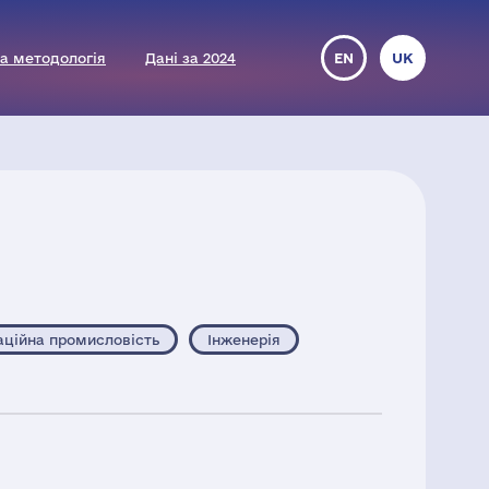
а методологія
Дані за 2024
EN
UK
аційна промисловість
Інженерія