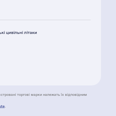
і цивільні літаки
еєстровані торгові марки належать їх відповідним
ute
.