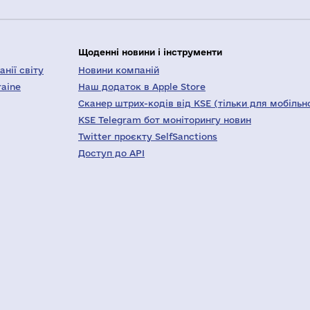
Щоденні новини і інструменти
нії світу
Новини компаній
raine
Наш додаток в Apple Store
Сканер штрих-кодів від KSE (тільки для мобільн
KSE Telegram бот моніторингу новин
Twitter проєкту SelfSanctions
Доступ до API