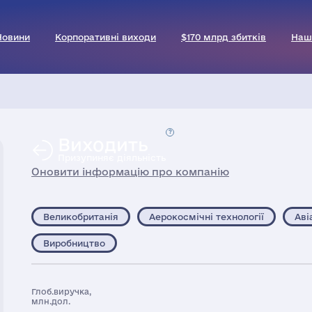
Новини
Корпоративні виходи
$170 млрд збитків
Наш
Виходить
Призупиняє діяльність
Оновити інформацію про компанію
Великобританія
Аерокосмічні технології
Аві
Виробництво
Глоб.виручка,
млн.дол.