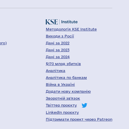
Методологія KSE Institute
Виходи з Росії
ого)
Дані за 2022
Дані за 2023
Дані за 2024
$170 млрд збитків
Аналітика
Аналітика по банкам
Війна в Україні
Додати нову компанію
Зворотній зв'язок
Твіттер проєкту
LinkedIn проєкту
Підтримати проект через Patreon