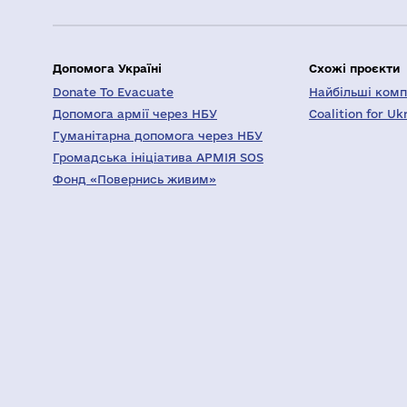
Допомога Україні
Схожі проєкти
Donate To Evacuate
Найбільші компа
Допомога армії через НБУ
Coalition for Uk
Гуманітарна допомога через НБУ
Громадська ініціатива АРМІЯ SOS
Фонд «Повернись живим»