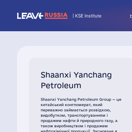
Shaanxi Yanchang
Petroleum
Shaanxi Yanchang Petroleum Group — це
китайський конгломерат, який
переважно займається розвідкою,
видобутком, транспортуванням і
продажем нафти й природного газу, а
також виробництвом і продажем
нафтохімічної продукції. Заснована в