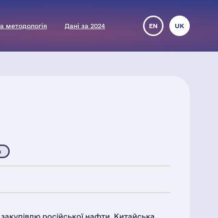
а методологія
Дані за 2024
EN
UK
з
закупівлю російської нафти. Китайська