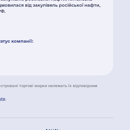
мовилася від закупівель російської нафти,
РФ.
тус компанії:
еєстровані торгові марки належать їх відповідним
ute
.