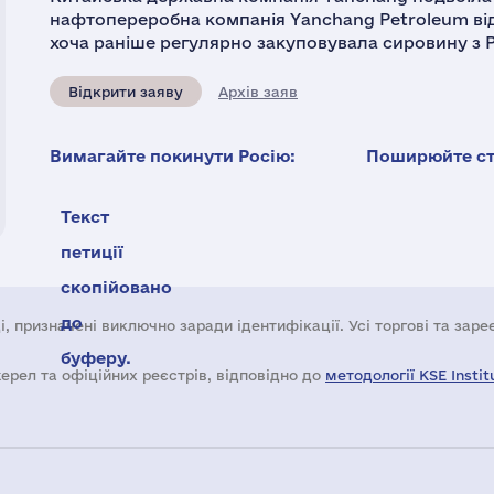
нафтопереробна компанія Yanchang Petroleum від
хоча раніше регулярно закуповувала сировину з 
Відкрити заяву
Архів заяв
Вимагайте покинути Росію:
Поширюйте ста
Текст
петиції
скопійовано
до
і, призначені виключно заради ідентифікації. Усі торгові та зар
буферу.
жерел та офіційних реєстрів, відповідно до
методології KSE Instit