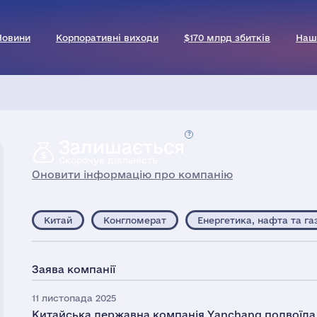
Новини
Корпоративні виходи
$170 млрд збитків
Наш
Залишається
Скорочує діяльність
Оновити інформацію про компанію
Китай
Конгломерат
Енергетика, нафта та га
Заява компанії
11 листопада 2025
Китайська державна компанія Yanchang подвоїла 