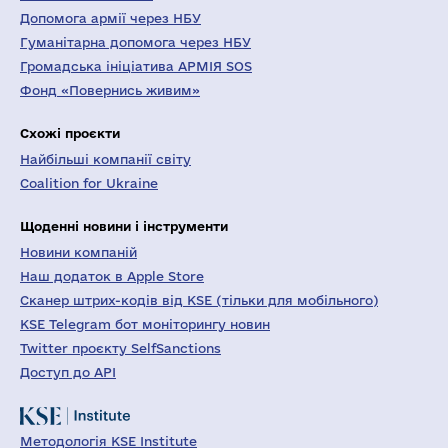
Допомога армії через НБУ
Гуманітарна допомога через НБУ
Громадська ініціатива АРМІЯ SOS
Фонд «Повернись живим»
Схожі проєкти
Найбільші компанії світу
Coalition for Ukraine
Щоденні новини і інструменти
Новини компаній
Наш додаток в Apple Store
Сканер штрих-кодів від KSE (тільки для мобільного)
KSE Telegram бот моніторингу новин
Twitter проєкту SelfSanctions
Доступ до API
Методологія KSE Institute