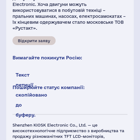
Electronic. Хоча двигуни можуть
використовуватися в побутовій техніці –
пральних машинах, насосах, електросамокатах –
їх кінцевим одержувачем стало московське ТОВ
«Рустакт».
Відкрити заяву
Вимагайте покинути Росію:
Текст
петиції
Поширюйте статус компанії:
скопійовано
до
буферу.
Shenzhen KIOSK Electronic Co., Ltd. — це
високотехнологічне підприємство з виробництва та
продажу різноманітних TFT LCD-моніторів,