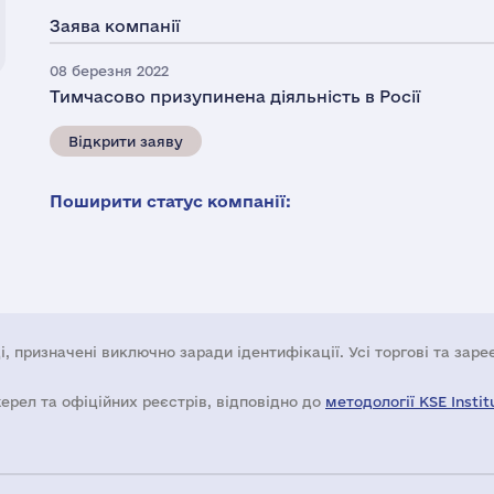
Заява компанії
08 березня 2022
Тимчасово призупинена діяльність в Росії
Відкрити заяву
Поширити статус компанії:
і, призначені виключно заради ідентифікації. Усі торгові та зар
жерел та офіційних реєстрів, відповідно до
методології KSE Instit