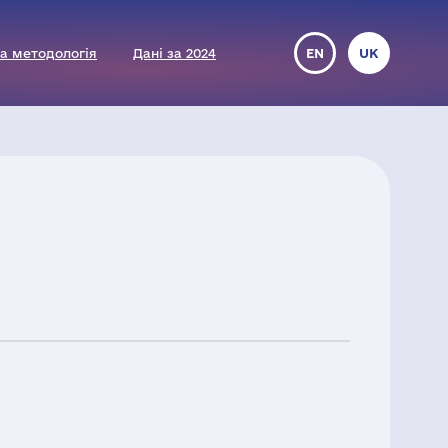
а методологія
Дані за 2024
EN
UK