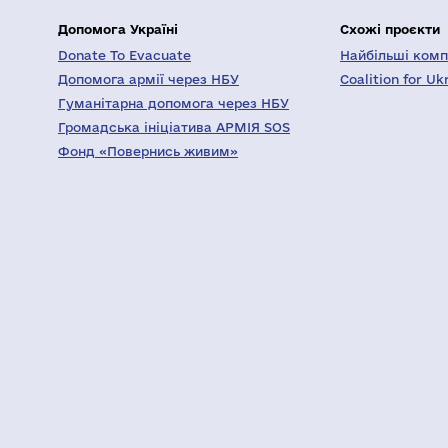
Допомога Україні
Схожі проєкти
Donate To Evacuate
Найбільші компа
Допомога армії через НБУ
Coalition for Uk
Гуманітарна допомога через НБУ
Громадська ініціатива АРМІЯ SOS
Фонд «Повернись живим»