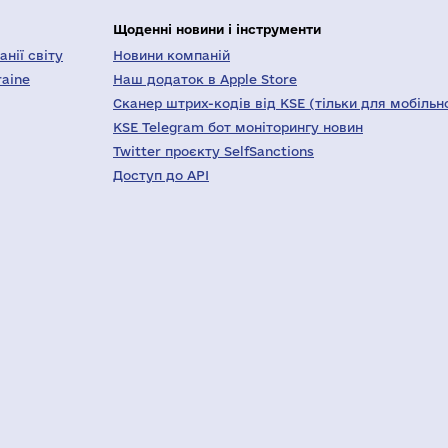
Щоденні новини і інструменти
нії світу
Новини компаній
raine
Наш додаток в Apple Store
Сканер штрих-кодів від KSE (тільки для мобільн
KSE Telegram бот моніторингу новин
Twitter проєкту SelfSanctions
Доступ до API