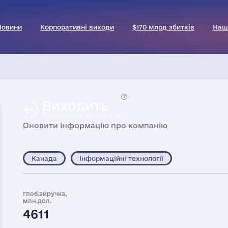
Новини
Корпоративні виходи
$170 млрд збитків
Наш
Виходить
Призупиняє діяльність
Оновити інформацію про компанію
Канада
Інформаційні технології
Глоб.виручка,
млн.дол.
4611