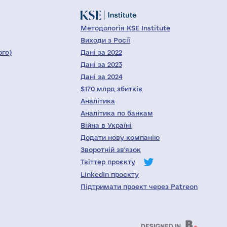
Методологія KSE Institute
Виходи з Росії
ого)
Дані за 2022
Дані за 2023
Дані за 2024
$170 млрд збитків
Аналітика
Аналітика по банкам
Війна в Україні
Додати нову компанію
Зворотній зв'язок
Твіттер проєкту
LinkedIn проєкту
Підтримати проект через Patreon