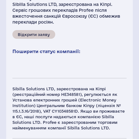
Sibilla Solutions LTD, зареєстрована на Кіпрі.
Сервіс грошових перекладів Profee після
вжесточення санкцій Євросоюзу (ЄС) обмежив
переклади росіян.
Відкрити заяву
Поширити статус компанії:
Sibilla Solutions LTD, зареєстрована на Кіпрі
(реєстраційний номер HE348581), регулюється як
Установа електронних грошей (Electronic Money
Institution) Центральним банком Кіпру (ліцензія №
115.1.3.16/2018), VAT СY10348581D. Якщо ви проживаєте
в ЄС, наші послуги надаються компанією Sibilla
Solutions LTD. Profee є зареєстрованим торговим
найменуванням компанії Sibilla Solutions LTD.