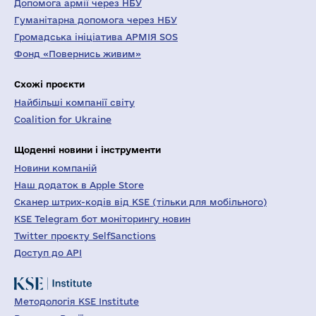
Допомога армії через НБУ
Гуманітарна допомога через НБУ
Громадська ініціатива АРМІЯ SOS
Фонд «Повернись живим»
Схожі проєкти
Найбільші компанії світу
Coalition for Ukraine
Щоденні новини і інструменти
Новини компаній
Наш додаток в Apple Store
Сканер штрих-кодів від KSE (тільки для мобільного)
KSE Telegram бот моніторингу новин
Twitter проєкту SelfSanctions
Доступ до API
Методологія KSE Institute