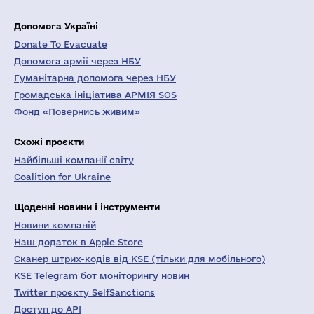
Допомога Україні
Donate To Evacuate
Допомога армії через НБУ
Гуманітарна допомога через НБУ
Громадська ініціатива АРМІЯ SOS
Фонд «Повернись живим»
Схожі проєкти
Найбільші компанії світу
Coalition for Ukraine
Щоденні новини і інструменти
Новини компаній
Наш додаток в Apple Store
Сканер штрих-кодів від KSE (тільки для мобільного)
KSE Telegram бот моніторингу новин
Twitter проєкту SelfSanctions
Доступ до API