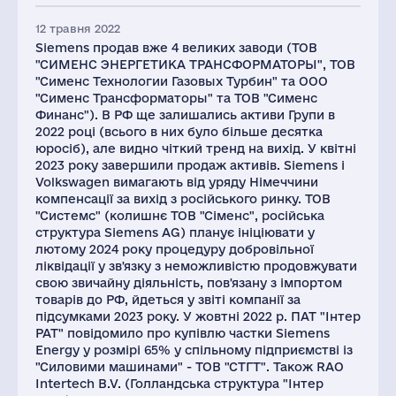
12 травня 2022
Siemens продав вже 4 великих заводи (ТОВ
"СИМЕНС ЭНЕРГЕТИКА ТРАНСФОРМАТОРЫ", ТОВ
"Сименс Технологии Газовых Турбин" та ООО
"Сименс Трансформаторы" та ТОВ "Сименс
Финанс"). В РФ ще залишались активи Групи в
2022 році (всього в них було більше десятка
юросіб), але видно чіткий тренд на вихід. У квітні
2023 року завершили продаж активів. Siemens і
Volkswagen вимагають від уряду Німеччини
компенсації за вихід з російського ринку. ТОВ
"Системс" (колишнє ТОВ "Сіменс", російська
структура Siemens AG) планує ініціювати у
лютому 2024 року процедуру добровільної
ліквідації у зв'язку з неможливістю продовжувати
свою звичайну діяльність, пов'язану з імпортом
товарів до РФ, йдеться у звіті компанії за
підсумками 2023 року. У жовтні 2022 р. ПАТ "Інтер
РАТ" повідомило про купівлю частки Siemens
Energy у розмірі 65% у спільному підприємстві із
"Силовими машинами" - ТОВ "СТГТ". Також RAO
Intertech B.V. (Голландська структура "Інтер