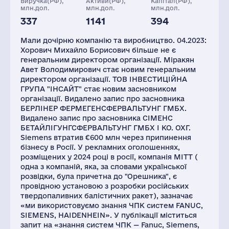
Виручка(РФ),
Активи(РФ),
Капітал(РФ),
млн.дол.
млн.дол.
млн.дол.
337
1141
394
Глоб.виручка,
Персонал(РФ),
Податки(РФ),
млн.дол.
2021
млн.дол.
Мали дочірню компанію та виробництво. 04.2023:
84530
2700
19
Хорович Михайло Борисович більше не є
генеральним директором організації. Міракян
Авет Володимирович стає новим генеральним
директором організації. ТОВ ІНВЕСТИЦІЙНА
ГРУПА "ІНСАЙТ" стає новим засновником
організації. Видалено запис про засновника
БЕРЛІНЕР ФЕРМЕГЕНСФЕРВАЛЬТУНГ ГМБХ.
Видалено запис про засновника СІМЕНС
БЕТАЙЛІГУНГСФЕРВАЛЬТУНГ ГМБХ І КО. ОХГ.
Siemens втратив €600 млн через припинення
бізнесу в Росії. У рекламних оголошеннях,
розміщених у 2024 році в росії, компанія MITT (
одна з компаній, яка, за словами української
розвідки, була причетна до "Орешника", є
провідною установою з розробки російських
твердопаливних балістичних ракет), зазначає
«ми використовуємо знання ЧПК систем FANUC,
SIEMENS, HAIDENHEIN». У публікації міститься
запит на «знання систем ЧПК — Fanuc, Siemens,