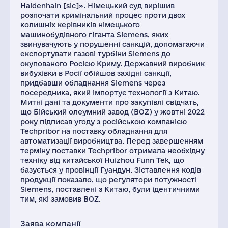
Haidenhain [sic]». Німецький суд вирішив
розпочати кримінальний процес проти двох
колишніх керівників німецького
машинобудівного гіганта Siemens, яких
звинувачують у порушенні санкцій, допомагаючи
експортувати газові турбіни Siemens до
окупованого Росією Криму. Державний виробник
вибухівки в Росії обійшов західні санкції,
придбавши обладнання Siemens через
посередника, який імпортує технології з Китаю.
Митні дані та документи про закупівлі свідчать,
що Бійський олеумний завод (BOZ) у жовтні 2022
року підписав угоду з російською компанією
Techpribor на поставку обладнання для
автоматизації виробництва. Перед завершенням
терміну поставки Techpribor отримала необхідну
техніку від китайської Huizhou Funn Tek, що
базується у провінції Гуандун. Зіставлення кодів
продукції показало, що регулятори потужності
Siemens, поставлені з Китаю, були ідентичними
тим, які замовив BOZ.
Заява компанії