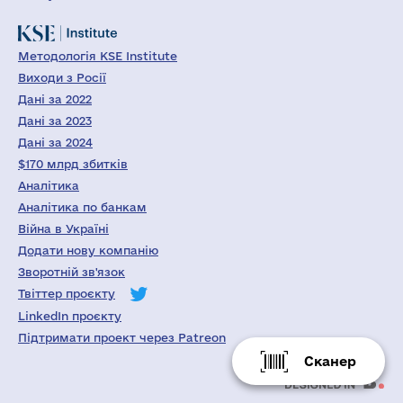
Методологія KSE Institute
Виходи з Росії
Дані за 2022
Дані за 2023
Дані за 2024
$170 млрд збитків
Аналітика
Аналітика по банкам
Війна в Україні
Додати нову компанію
Зворотній зв'язок
Твіттер проєкту
LinkedIn проєкту
Підтримати проект через Patreon
Сканер