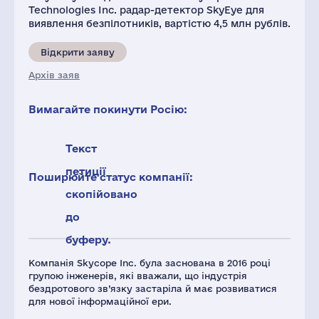
Technologies Inc. радар-детектор SkyEye для
виявлення безпілотників, вартістю 4,5 млн рублів.
Відкрити заяву
Архів заяв
Вимагайте покинути Росію:
Текст
петиції
Поширюйте статус компанії:
скопійовано
до
буферу.
Компанія Skycope Inc. була заснована в 2016 році
групою інженерів, які вважали, що індустрія
бездротового зв’язку застаріла й має розвиватися
для нової інформаційної ери.