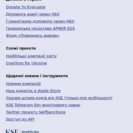
Donate To Evacuate
Допомога армії через НБУ
Гуманітарна допомога через НБУ
Громадська ініціатива АРМІЯ SOS
Фонд «Повернись живим»
Схожі проєкти
Найбільші компанії світу
Coalition for Ukraine
Щоденні новини і інструменти
Новини компаній
Наш додаток в Apple Store
Сканер штрих-кодів від KSE (тільки для мобільного)
KSE Telegram бот моніторингу новин
Twitter проєкту SelfSanctions
Доступ до API