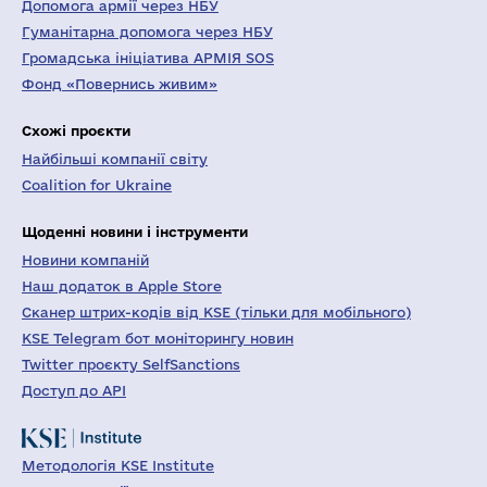
Допомога армії через НБУ
Гуманітарна допомога через НБУ
Громадська ініціатива АРМІЯ SOS
Фонд «Повернись живим»
Схожі проєкти
Найбільші компанії світу
Coalition for Ukraine
Щоденні новини і інструменти
Новини компаній
Наш додаток в Apple Store
Сканер штрих-кодів від KSE (тільки для мобільного)
KSE Telegram бот моніторингу новин
Twitter проєкту SelfSanctions
Доступ до API
Методологія KSE Institute