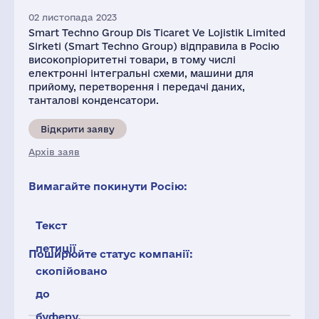
02 листопада 2023
Smart Techno Group Dis Ticaret Ve Lojistik Limited
Sirketi (Smart Techno Group) відправила в Росію
високопріоритетні товари, в тому числі
електронні інтегральні схеми, машини для
прийому, перетворення і передачі даних,
танталові конденсатори.
Відкрити заяву
Архів заяв
Вимагайте покинути Росію:
Текст
петиції
Поширюйте статус компанії:
скопійовано
до
буферу.