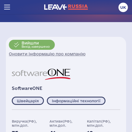
UK
Вийшли
Вихід завершено
Оновити інформацію про компанію
SoftwareONE
Швейцарія
Інформаційні технології
Виручка(РФ),
Активи(РФ),
Капітал(РФ),
млн.дол.
млн.дол.
млн.дол.