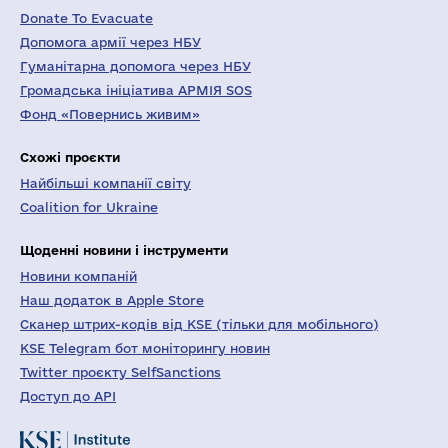
Donate To Evacuate
Допомога армії через НБУ
Гуманітарна допомога через НБУ
Громадська ініціатива АРМІЯ SOS
Фонд «Повернись живим»
Схожі проєкти
Найбільші компанії світу
Coalition for Ukraine
Щоденні новини і інструменти
Новини компаній
Наш додаток в Apple Store
Сканер штрих-кодів від KSE (тільки для мобільного)
KSE Telegram бот моніторингу новин
Twitter проєкту SelfSanctions
Доступ до API