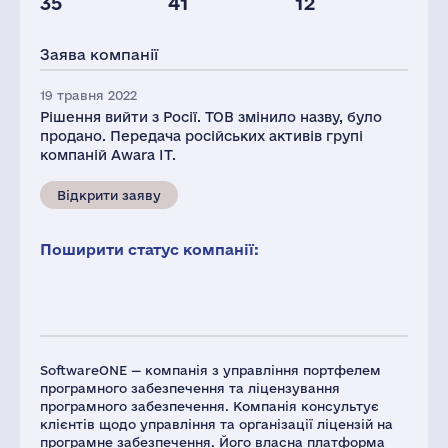
35
41
12
Персонал(РФ),
Податки(РФ),
2021
млн.дол.
Заява компанії
168
3
19 травня 2022
Рішення вийти з Росії. ТОВ змінило назву, було
продано. Передача російських активів групі
компаній Awara IT.
Відкрити заяву
Поширити статус компанії:
SoftwareONE — компанія з управління портфелем
програмного забезпечення та ліцензування
програмного забезпечення. Компанія консультує
клієнтів щодо управління та організації ліцензій на
програмне забезпечення. Його власна платформа