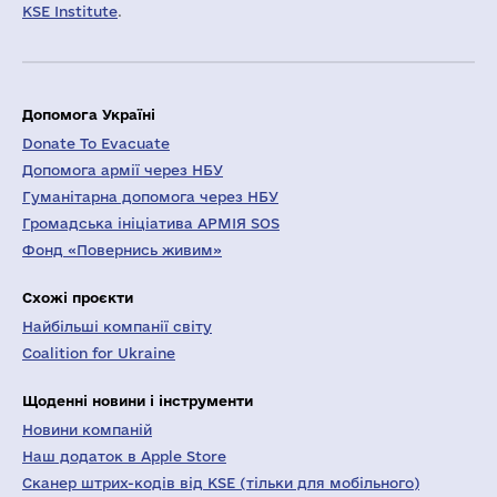
KSE Institute
.
Допомога Україні
Donate To Evacuate
Допомога армії через НБУ
Гуманітарна допомога через НБУ
Громадська ініціатива АРМІЯ SOS
Фонд «Повернись живим»
Схожі проєкти
Найбільші компанії світу
Coalition for Ukraine
Щоденні новини і інструменти
Новини компаній
Наш додаток в Apple Store
Сканер штрих-кодів від KSE (тільки для мобільного)