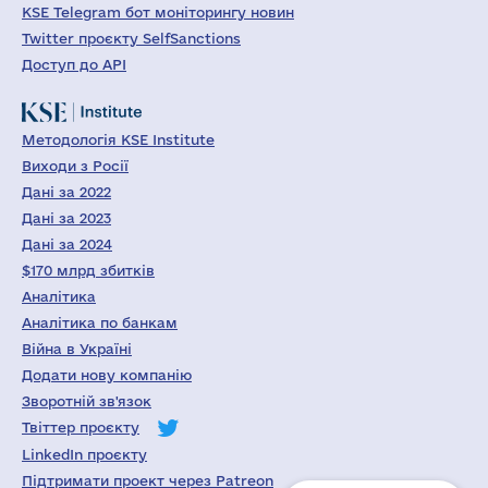
KSE Telegram бот моніторингу новин
Twitter проєкту SelfSanctions
Доступ до API
Методологія KSE Institute
Виходи з Росії
Дані за 2022
Дані за 2023
Дані за 2024
$170 млрд збитків
Аналітика
Аналітика по банкам
Війна в Україні
Додати нову компанію
Зворотній зв'язок
Твіттер проєкту
LinkedIn проєкту
Підтримати проект через Patreon