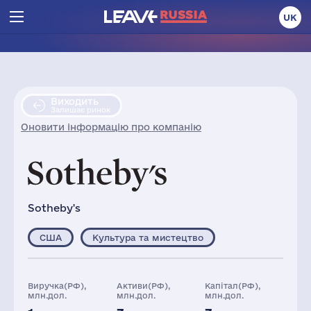
UK
Виходить
Залишає ринок
Оновити інформацію про компанію
Sotheby's
США
Культура та мистецтво
Виручка(РФ),
Активи(РФ),
Капітал(РФ),
млн.дол.
млн.дол.
млн.дол.