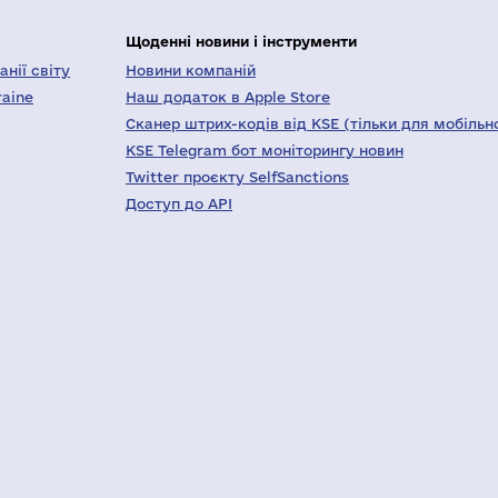
Щоденні новини і інструменти
нії світу
Новини компаній
raine
Наш додаток в Apple Store
Сканер штрих-кодів від KSE (тільки для мобільн
KSE Telegram бот моніторингу новин
Twitter проєкту SelfSanctions
Доступ до API