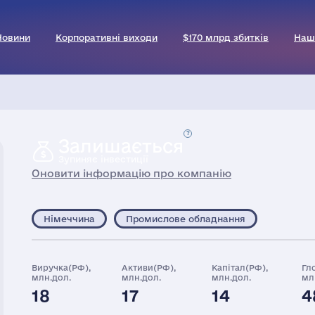
Новини
Корпоративні виходи
$170 млрд збитків
Наш
Залишається
Зупиняє інвестиції
Оновити інформацію про компанію
Німеччина
Промислове обладнання
Виручка(РФ),
Активи(РФ),
Капітал(РФ),
Гл
млн.дол.
млн.дол.
млн.дол.
мл
18
17
14
4