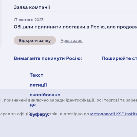
Заява компанії
17 лютого 2023
Обіцяли припинити поставки в Росію, але продов
Відкрити заяву
Архів заяв
Вимагайте покинути Росію:
Поширюйте ста
Текст
петиції
скопійовано
і, призначені виключно заради ідентифікації. Усі торгові та зар
до
жерел та офіційних реєстрів, відповідно до
буферу.
методології KSE Instit