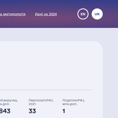
а методологія
Дані за 2024
EN
UK
об.виручка,
Персонал(РФ),
Податки(РФ),
н.дол.
2021
млн.дол.
843
33
1