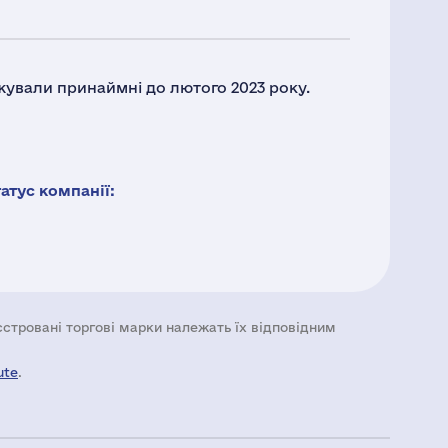
жували принаймні до лютого 2023 року.
тус компанії:
еєстровані торгові марки належать їх відповідним
ute
.