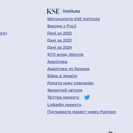
Методологія KSE Institute
Виходи з Росії
ого)
Дані за 2022
Дані за 2023
Дані за 2024
$170 млрд збитків
Аналітика
Аналітика по банкам
Війна в Україні
Додати нову компанію
Зворотній зв'язок
Твіттер проєкту
LinkedIn проєкту
Підтримати проект через Patreon