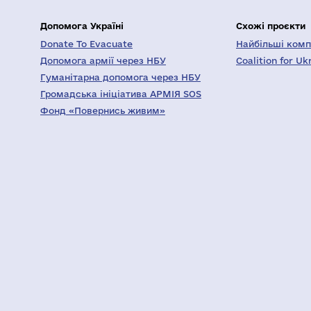
Допомога Україні
Схожі проєкти
Donate To Evacuate
Найбільші компа
Допомога армії через НБУ
Coalition for Uk
Гуманітарна допомога через НБУ
Громадська ініціатива АРМІЯ SOS
Фонд «Повернись живим»