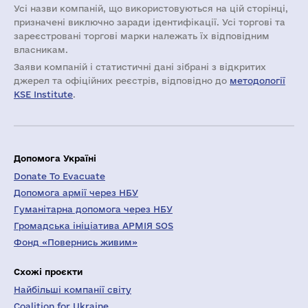
Усі назви компаній, що використовуються на цій сторінці,
призначені виключно заради ідентифікації. Усі торгові та
зареєстровані торгові марки належать їх відповідним
власникам.
Заяви компаній i статистичні дані зібрані з відкритих
джерел та офіційних реєстрів, відповідно до
методології
KSE Institute
.
Допомога Україні
Donate To Evacuate
Допомога армії через НБУ
Гуманітарна допомога через НБУ
Громадська ініціатива АРМІЯ SOS
Фонд «Повернись живим»
Схожі проєкти
Найбільші компанії світу
Coalition for Ukraine