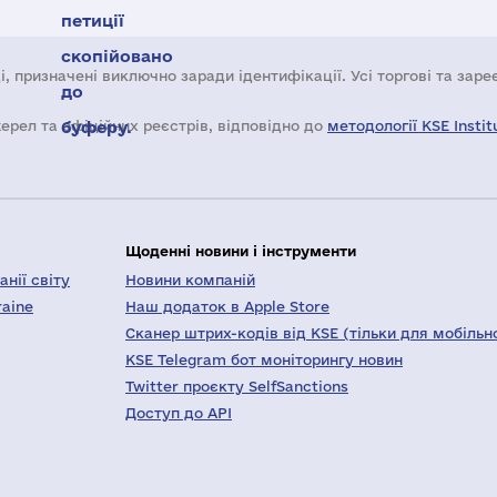
петиції
скопійовано
і, призначені виключно заради ідентифікації. Усі торгові та зар
до
жерел та офіційних реєстрів, відповідно до
буферу.
методології KSE Instit
Щоденні новини і інструменти
нії світу
Новини компаній
raine
Наш додаток в Apple Store
Сканер штрих-кодів від KSE (тільки для мобільн
KSE Telegram бот моніторингу новин
Twitter проєкту SelfSanctions
Доступ до API