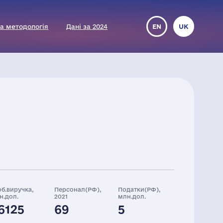
а методологія
Дані за 2024
EN
UK
об.виручка,
Персонал(РФ),
Податки(РФ),
н.дол.
2021
млн.дол.
6125
69
5