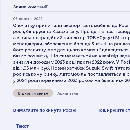
Заява компанії
06 серпня 2024
Спочатку припинили експорт автомобілів до Росії
росії, білорусі та Казахстану. Про це під час нещ
заявила операційний директор ТОВ «Сузукі Мотор
менеджерки, збереження бренду Suzuki на ринка
його розвитку, але для цього компанії доведеться
базис розвитку. Що саме мається на увазі під «ад
знизили доходи у 2023 році проти 2022 року. У Рос
від 1,95 млн руб. Новий хетчбек Suzuki Swift п'ят
російському ринку. Автомобіль поставляється в р
у 2024 році порівняно з 2023 роком на більш ніж 2
Відкрити заяву
Архів заяв
Вимагайте покинути Росію:
Поширюйте ста
Текст