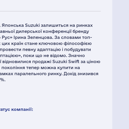
. Японська Suzuki залишиться на ринках
одавньої дилерської конференції бренду
 Рус» Ірина Зеленцова. За словами топ-
х цих країн стане ключовою філософією
 провести певну адаптацію і побудувати
аптацією», поки що не відомо. Значно
ії відновилися продажі Suzuki Swift за ціною
ого покоління тепер можна купити на
амках паралельного ринку. Дохід знизився
0%.
тус компанії: