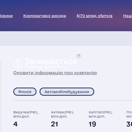
Новини
Корпоративні виходи
$170 млрд збитків
Наш
Залишається
Скорочує діяльність
Оновити інформацію про компанію
Японія
Автомобілебудування
Виручка(РФ),
Активи(РФ),
Капітал(РФ),
Гл
млн.дол.
млн.дол.
млн.дол.
мл
4
21
19
3