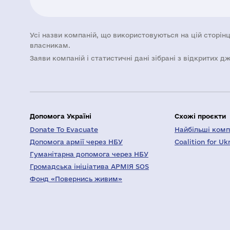
Усі назви компаній, що використовуються на цій сторінц
власникам.
Заяви компаній i статистичні дані зібрані з відкритих д
Допомога Україні
Схожі проєкти
Donate To Evacuate
Найбільші компа
Допомога армії через НБУ
Coalition for Uk
Гуманітарна допомога через НБУ
Громадська ініціатива АРМІЯ SOS
Фонд «Повернись живим»