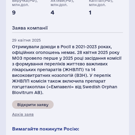
Виручка(РФ),
Активи(РФ),
Капітал(РФ),
млн.дол.
млн.дол.
млн.дол.
9
4
1
Персонал(РФ),
Глоб.виручка,
2021
млн.дол.
Заява компанії
27
2085
29 квітня 2025
Отримували доходи в Росії в 2021-2023 роках,
офіційних оголошень немає. 28 квітня 2025 року
МОЗ провело перше у 2025 році засідання комісії
з формування переліків життєво важливих
лікарських препаратів (ЖНВЛП) та 14
високовитратних нозологій (ВЗН). У перелік
ЖНВЛП комісія також включила препарат
пэгцетакоплан («Емпавелі» від Swedish Orphan
Biovitrum АВ).
Відкрити заяву
Архів заяв
Вимагайте покинути Росію: