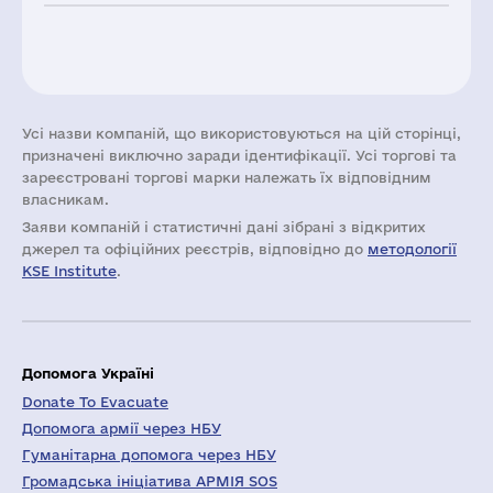
Усі назви компаній, що використовуються на цій сторінці,
призначені виключно заради ідентифікації. Усі торгові та
зареєстровані торгові марки належать їх відповідним
власникам.
Заяви компаній i статистичні дані зібрані з відкритих
джерел та офіційних реєстрів, відповідно до
методології
KSE Institute
.
Допомога Україні
Donate To Evacuate
Допомога армії через НБУ
Гуманітарна допомога через НБУ
Громадська ініціатива АРМІЯ SOS