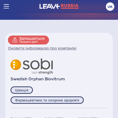
UK
Залишається
Працює далі
Оновити інформацію про компанію
Swedish Orphan Biovitrum
Швеція
Фармацевтика та охорона здоров'я