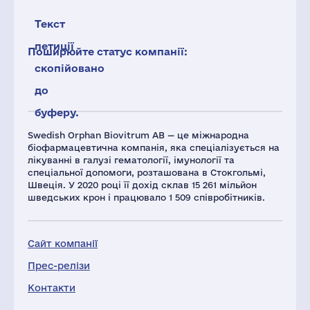
Текст
петиції
Поширюйте статус компанії:
скопійовано
до
буферу.
Swedish Orphan Biovitrum AB — це міжнародна
біофармацевтична компанія, яка спеціалізується на
лікуванні в галузі гематології, імунології та
спеціальної допомоги, розташована в Стокгольмі,
Швеція. У 2020 році її дохід склав 15 261 мільйон
шведських крон і працювало 1 509 співробітників.
Сайт компанії
Прес-релізи
Контакти