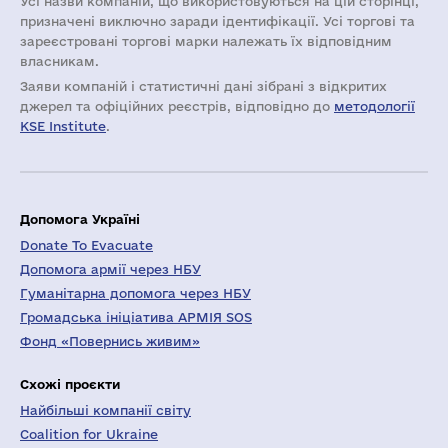
Усі назви компаній, що використовуються на цій сторінці,
призначені виключно заради ідентифікації. Усі торгові та
зареєстровані торгові марки належать їх відповідним
власникам.
Заяви компаній i статистичні дані зібрані з відкритих
джерел та офіційних реєстрів, відповідно до
методології
KSE Institute
.
Допомога Україні
Donate To Evacuate
Допомога армії через НБУ
Гуманітарна допомога через НБУ
Громадська ініціатива АРМІЯ SOS
Фонд «Повернись живим»
Схожі проєкти
Найбільші компанії світу
Coalition for Ukraine