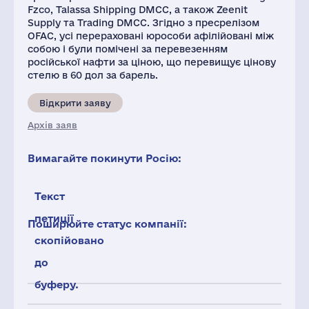
Fzco, Talassa Shipping DMCC, а також Zeenit
Supply та Trading DMCC. Згідно з пресрелізом
OFAC, усі перераховані юрособи афілійовані між
собою і були помічені за перевезенням
російської нафти за ціною, що перевищує цінову
стелю в 60 дол за барель.
Відкрити заяву
Архів заяв
Вимагайте покинути Росію:
Текст
петиції
Поширюйте статус компанії:
скопійовано
до
буферу.