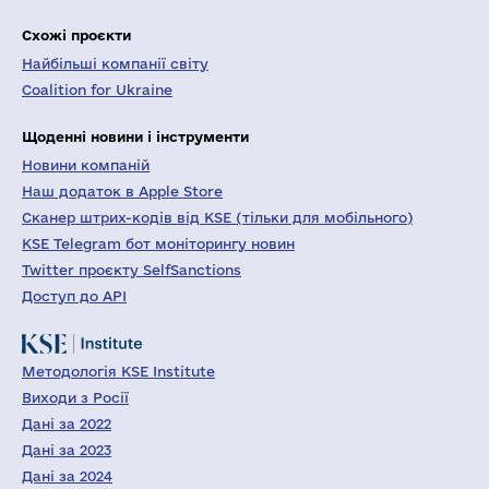
Схожі проєкти
Найбільші компанії світу
Coalition for Ukraine
Щоденні новини і інструменти
Новини компаній
Наш додаток в Apple Store
Сканер штрих-кодів від KSE (тільки для мобільного)
KSE Telegram бот моніторингу новин
Twitter проєкту SelfSanctions
Доступ до API
Методологія KSE Institute
Виходи з Росії
Дані за 2022
Дані за 2023
Дані за 2024