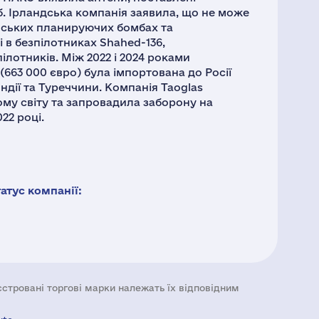
б. Ірландська компанія заявила, що не може
йських планируючих бомбах та
і в безпілотниках Shahed-136,
ілотників. Між 2022 і 2024 роками
(663 000 євро) була імпортована до Росії
ндії та Туреччини. Компанія Taoglas
ому світу та запровадила заборону на
22 році.
тус компанії:
еєстровані торгові марки належать їх відповідним