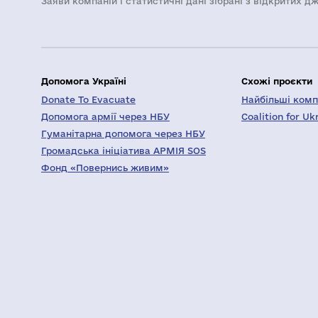
Заяви компаній i статистичні дані зібрані з відкритих д
Допомога Україні
Схожі проєкти
Donate To Evacuate
Найбільші компа
Допомога армії через НБУ
Coalition for Uk
Гуманітарна допомога через НБУ
Громадська ініціатива АРМІЯ SOS
Фонд «Повернись живим»