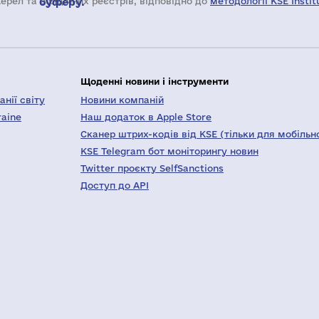
жерел та офіційних реєстрів, відповідно до
буферу.
методології KSE Instit
Щоденні новини і інструменти
нії світу
Новини компаній
raine
Наш додаток в Apple Store
Сканер штрих-кодів від KSE (тільки для мобільн
KSE Telegram бот моніторингу новин
Twitter проєкту SelfSanctions
Доступ до API