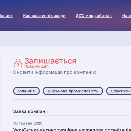
Новини
Корпоративні виходи
$170 млрд збитків
Наш
Залишається
Працює далі
Оновити інформацію про компанію
Ірландія
Військова промисловість
Електроні
Заява компанії
30 травня 2025
Українська антикорупційна неурядова організаці