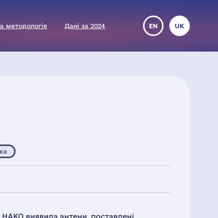
а методологія
Дані за 2024
EN
UK
ка
я НАКО виявила антени, поставлені