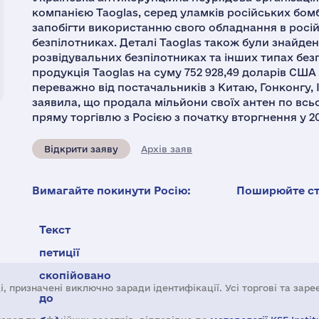
компанією Taoglas, серед уламків російських бом
запобігти використанню свого обладнання в росі
безпілотниках. Деталі Taoglas також були знайден
розвідувальних безпілотниках та інших типах безп
продукція Taoglas на суму 752 928,49 доларів США 
переважно від постачальників з Китаю, Гонконгу, І
заявила, що продала мільйони своїх антен по всь
пряму торгівлю з Росією з початку вторгнення у 20
Відкрити заяву
Архів заяв
Вимагайте покинути Росію:
Поширюйте ста
Текст
петиції
скопійовано
і, призначені виключно заради ідентифікації. Усі торгові та зар
до