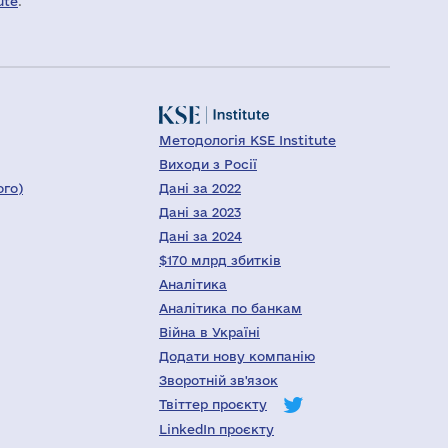
ute
.
Методологія KSE Institute
Виходи з Росії
ого)
Дані за 2022
Дані за 2023
Дані за 2024
$170 млрд збитків
Аналітика
Аналітика по банкам
Війна в Україні
Додати нову компанію
Зворотній зв'язок
Твіттер проєкту
LinkedIn проєкту