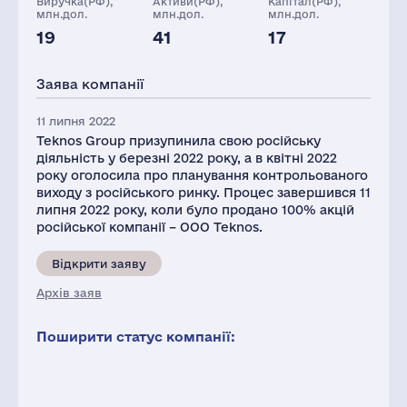
Виручка(РФ),
Активи(РФ),
Капітал(РФ),
млн.дол.
млн.дол.
млн.дол.
19
41
17
Персонал(РФ),
2021
Заява компанії
218
11 липня 2022
Teknos Group призупинила свою російську
діяльність у березні 2022 року, а в квітні 2022
року оголосила про планування контрольованого
виходу з російського ринку. Процес завершився 11
липня 2022 року, коли було продано 100% акцій
російської компанії – OOO Teknos.
Відкрити заяву
Архів заяв
Поширити статус компанії: