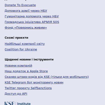
Donate To Evacuate
Допомога армії через НБУ
Гуманітарна допомога через НБУ
Громадська ініціатива АРМІЯ SOS
Фонд «Повернись живим»
Схожі проєкти
Найбільші компанії світу
Coalition for Ukraine
Щоденні новини і інструменти
Новини компаній
Наш додаток в Apple Store
Сканер штрих-кодів від KSE (тільки для мобільного)
KSE Telegram бот моніторингу новин
Twitter проєкту SelfSanctions
Доступ до API