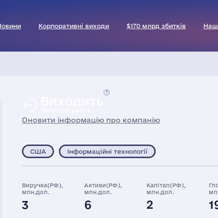
Новини
Корпоративні виходи
$170 млрд збитків
Наш
Виходить
Залишає ринок
Оновити інформацію про компанію
США
Інформаційні технології
Виручка(РФ),
Активи(РФ),
Капітал(РФ),
Гл
млн.дол.
млн.дол.
млн.дол.
мл
3
6
2
1