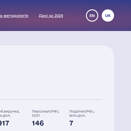
а методологія
Дані за 2024
EN
UK
об.виручка,
Персонал(РФ),
Податки(РФ),
н.дол.
2021
млн.дол.
917
146
7