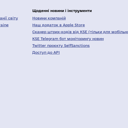
Щоденні новини і інструменти
нії світу
Новини компаній
raine
Наш додаток в Apple Store
Сканер штрих-кодів від KSE (тільки для мобільн
KSE Telegram бот моніторингу новин
Twitter проєкту SelfSanctions
Доступ до API