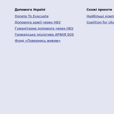
Допомога Україні
Схожі проєкти
Donate To Evacuate
Найбільші компа
Допомога армії через НБУ
Coalition for Uk
Гуманітарна допомога через НБУ
Громадська ініціатива АРМІЯ SOS
Фонд «Повернись живим»