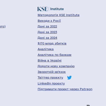
Методологія KSE Institute
Виходи з Росії
ого)
Дані за 2022
Дані за 2023
Дані за 2024
$170 млрд збитків
Аналітика
Аналітика по банкам
Війна в Україні
Додати нову компанію
Зворотній зв'язок
Твіттер проєкту
LinkedIn проєкту
Підтримати проект через Patreon