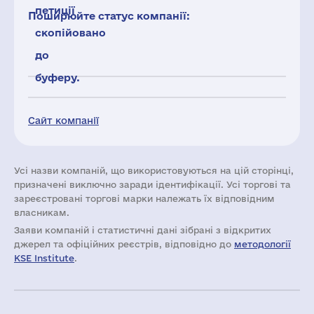
петиції
Поширюйте статус компанії:
скопійовано
до
буферу.
Сайт компанії
Усі назви компаній, що використовуються на цій сторінці,
призначені виключно заради ідентифікації. Усі торгові та
зареєстровані торгові марки належать їх відповідним
власникам.
Заяви компаній i статистичні дані зібрані з відкритих
джерел та офіційних реєстрів, відповідно до
методології
KSE Institute
.