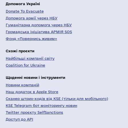
Допомога Україні
Donate To Evacuate
Допомога армії через НБУ
Гуманітарна допомога через НБУ
Громадська ініціатива АРМІЯ SOS
Фонд «Повернись живим»
Схожі проєкти
Найбільші компанії світу
Coalition for Ukraine
Щоденні новини і інструменти
Новини компаній
Наш додаток в Apple Store
Сканер штрих-кодів від KSE (тільки для мобільного)
KSE Telegram бот моніторингу новин
Twitter проєкту SelfSanctions
Доступ до API