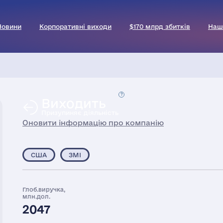
Новини
Корпоративні виходи
$170 млрд збитків
Наш
Виходить
Призупиняє діяльність
Оновити інформацію про компанію
США
ЗМІ
Глоб.виручка,
млн.дол.
2047