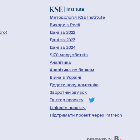
Методологія KSE Institute
Виходи з Росії
ого)
Дані за 2022
Дані за 2023
Дані за 2024
$170 млрд збитків
Аналітика
Аналітика по банкам
Війна в Україні
Додати нову компанію
Зворотній зв'язок
Твіттер проєкту
LinkedIn проєкту
Підтримати проект через Patreon