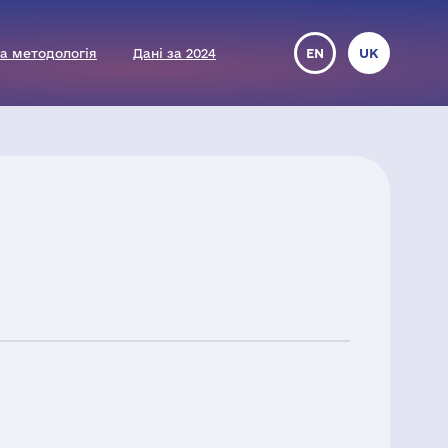
а методологія
Дані за 2024
EN
UK