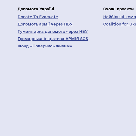
Допомога Україні
Схожі проєкти
Donate To Evacuate
Найбільші компа
Допомога армії через НБУ
Coalition for Uk
Гуманітарна допомога через НБУ
Громадська ініціатива АРМІЯ SOS
Фонд «Повернись живим»