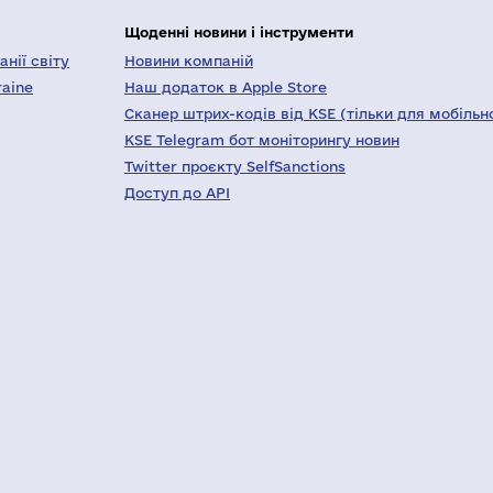
Щоденні новини і інструменти
нії світу
Новини компаній
raine
Наш додаток в Apple Store
Сканер штрих-кодів від KSE (тільки для мобільн
KSE Telegram бот моніторингу новин
Twitter проєкту SelfSanctions
Доступ до API