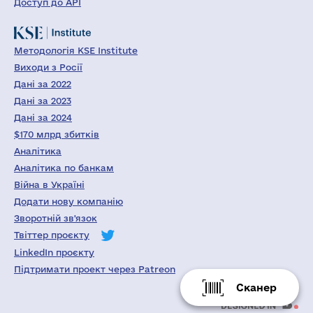
Доступ до API
Методологія KSE Institute
Виходи з Росії
Дані за 2022
Дані за 2023
Дані за 2024
$170 млрд збитків
Аналітика
Аналітика по банкам
Війна в Україні
Додати нову компанію
Зворотній зв'язок
Твіттер проєкту
LinkedIn проєкту
Підтримати проект через Patreon
Сканер