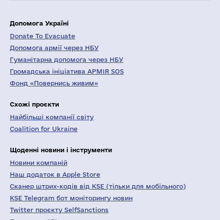
Допомога Україні
Donate To Evacuate
Допомога армії через НБУ
Гуманітарна допомога через НБУ
Громадська ініціатива АРМІЯ SOS
Фонд «Повернись живим»
Схожі проєкти
Найбільші компанії світу
Coalition for Ukraine
Щоденні новини і інструменти
Новини компаній
Наш додаток в Apple Store
Сканер штрих-кодів від KSE (тільки для мобільного)
KSE Telegram бот моніторингу новин
Twitter проєкту SelfSanctions