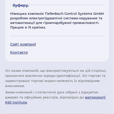
буферу.
Німецька компанія Tiefenbach Control Systems GmbH
розробляє електрогідравлічні системи керування та
автоматизації для гірничодобувної промисловості.
Працює в 15 країнах.
Сайт компанії
Контакти
Усі назви компаній, що використовуються на цій сторінці,
призначені виключно заради ідентифікації. Усі торгові та
зареєстровані торгові марки належать їх відповідним
власникам.
Заяви компаній i статистичні дані зібрані з відкритих
джерел та офіційних реєстрів, відповідно до
методології
KSE Institute
.