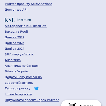
Twitter проєкту SelfSanctions
Доступ до API
Методологія KSE Institute
Виходи з Росії
Дані за 2022
Дані за 2023
Дані за 2024
$170 млрд збитків
Аналітика
Аналітика по банкам
Війна в Україні
Додати нову компанію
Зворотній зв'язок
Твіттер проєкту
LinkedIn проєкту
Підтримати проект через Patreon