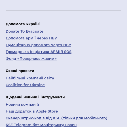
Допомога Україні
Donate To Evacuate
Допомога армії через НБУ
Гуманітарна допомога через НБУ
Громадська ініціатива АРМІЯ SOS
Фонд «Повернись живим»
Схожі проєкти
Найбільші компанії світу
Coalition for Ukraine
Щоденні новини і інструменти
Новини компаній
Наш додаток в Apple Store
Сканер штрих-кодів від KSE (тільки для мобільного)
KSE Telegram бот моніторингу новин