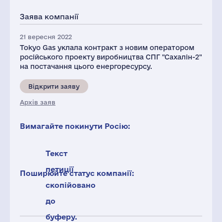
Заява компанії
21 вересня 2022
Tokyo Gas уклала контракт з новим оператором
російського проекту виробництва СПГ "Сахалін-2"
на постачання цього енергоресурсу.
Відкрити заяву
Архів заяв
Вимагайте покинути Росію:
Текст
петиції
Поширюйте статус компанії:
скопійовано
до
буферу.