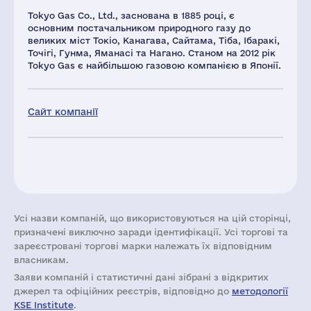
Tokyo Gas Co., Ltd., заснована в 1885 році, є
основним постачальником природного газу до
великих міст Токіо, Канагава, Сайтама, Тіба, Ібаракі,
Точігі, Гунма, Яманасі та Нагано. Станом на 2012 рік
Tokyo Gas є найбільшою газовою компанією в Японії.
Сайт компанії
Усі назви компаній, що використовуються на цій сторінці,
призначені виключно заради ідентифікації. Усі торгові та
зареєстровані торгові марки належать їх відповідним
власникам.
Заяви компаній i статистичні дані зібрані з відкритих
джерел та офіційних реєстрів, відповідно до
методології
KSE Institute
.