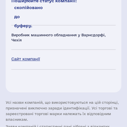
Поширюйте статус компанії:
скопійовано
до
буферу.
Виробник машинного обладнання у Варнсдорфі,
Чехія
Сайт компанії
Усі назви компаній, що використовуються на цій сторінці,
призначені виключно заради ідентифікації. Усі торгові та
зареєстровані торгові марки належать їх відповідним
власникам.
Заяви компаній i статистичні дані зібрані з відкритих