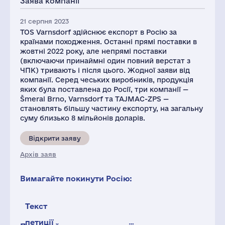
Заява компанії
21 серпня 2023
TOS Varnsdorf здійснює експорт в Росію за
країнами походження. Останні прямі поставки в
жовтні 2022 року, але непрямі поставки
(включаючи принаймні один повний верстат з
ЧПК) тривають і після цього. Жодної заяви від
компанії. Серед чеських виробників, продукція
яких була поставлена ​​до Росії, три компанії —
Šmeral Brno, Varnsdorf та TAJMAC-ZPS —
становлять більшу частину експорту, на загальну
суму близько 8 мільйонів доларів.
Відкрити заяву
Архів заяв
Вимагайте покинути Росію:
Текст
петиції