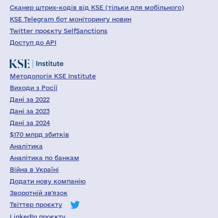
Сканер штрих-кодів від KSE (тільки для мобільного)
KSE Telegram бот моніторингу новин
Twitter проєкту SelfSanctions
Доступ до API
Методологія KSE Institute
Виходи з Росії
Дані за 2022
Дані за 2023
Дані за 2024
$170 млрд збитків
Аналітика
Аналітика по банкам
Війна в Україні
Додати нову компанію
Зворотній зв'язок
Твіттер проєкту
LinkedIn проєкту