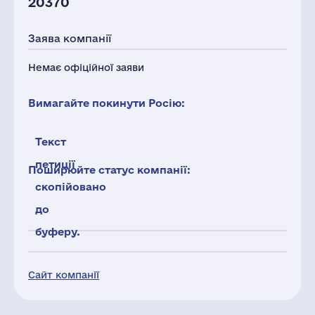
20370
Заява компанії
Немає офіційної заяви
Вимагайте покинути Росію:
Текст
петиції
Поширюйте статус компанії:
скопійовано
до
буферу.
Сайт компанії