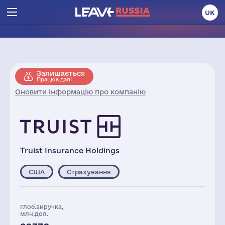
UK
Залишається
Працює далі
Оновити інформацію про компанію
Truist Insurance Holdings
США
Страхування
Глоб.виручка,
млн.дол.