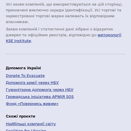
Усі назви компаній, що використовуються на цій сторінці,
призначені виключно заради ідентифікації. Усі торгові та
зареєстровані торгові марки належать їх відповідним
власникам.
Заяви компаній i статистичні дані зібрані з відкритих
джерел та офіційних реєстрів, відповідно до
методології
KSE Institute
.
Допомога Україні
Donate To Evacuate
Допомога армії через НБУ
Гуманітарна допомога через НБУ
Громадська ініціатива АРМІЯ SOS
Фонд «Повернись живим»
Схожі проєкти
Найбільші компанії світу
Coalition for Ukraine