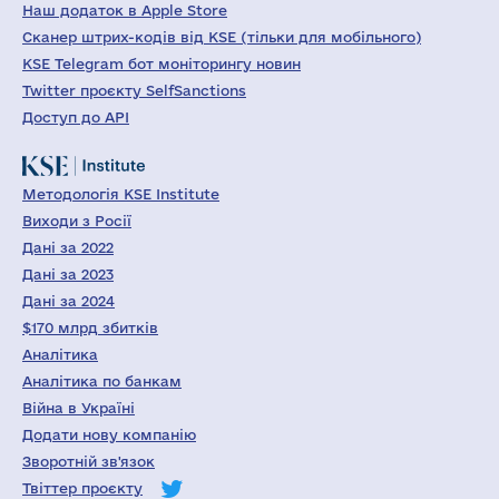
Наш додаток в Apple Store
Сканер штрих-кодів від KSE (тільки для мобільного)
KSE Telegram бот моніторингу новин
Twitter проєкту SelfSanctions
Доступ до API
Методологія KSE Institute
Виходи з Росії
Дані за 2022
Дані за 2023
Дані за 2024
$170 млрд збитків
Аналітика
Аналітика по банкам
Війна в Україні
Додати нову компанію
Зворотній зв'язок
Твіттер проєкту