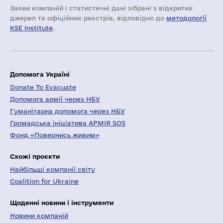
Заяви компаній i статистичні дані зібрані з відкритих
джерел та офіційних реєстрів, відповідно до
методології
KSE Institute
.
Допомога Україні
Donate To Evacuate
Допомога армії через НБУ
Гуманітарна допомога через НБУ
Громадська ініціатива АРМІЯ SOS
Фонд «Повернись живим»
Схожі проєкти
Найбільші компанії світу
Coalition for Ukraine
Щоденні новини і інструменти
Новини компаній