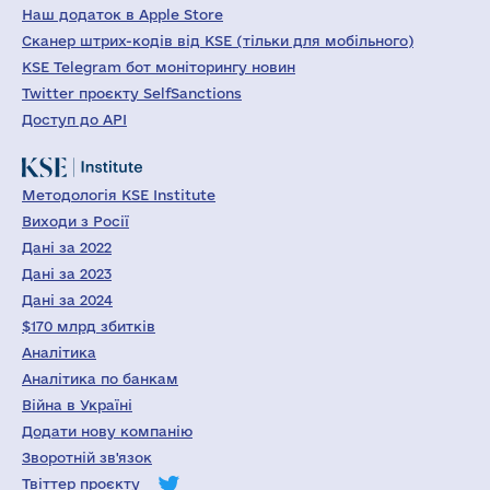
Наш додаток в Apple Store
Сканер штрих-кодів від KSE (тільки для мобільного)
KSE Telegram бот моніторингу новин
Twitter проєкту SelfSanctions
Доступ до API
Методологія KSE Institute
Виходи з Росії
Дані за 2022
Дані за 2023
Дані за 2024
$170 млрд збитків
Аналітика
Аналітика по банкам
Війна в Україні
Додати нову компанію
Зворотній зв'язок
Твіттер проєкту