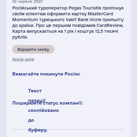
22 червня 2023
Російський туроператор Pegas Touristik пропонує
своїм клієнтам оформити картку MasterCard
Momentum турецького Vakif Bank після прильоту
до країни. Про це першим повідомив CardReview,
Карта випускається на 1 рік і коштує 12,5 тисячі
рублів.
Відкрити заяву
Архів заяв
Вимагайте покинути Росію:
Текст
петиції
Поширюйте статус компанії:
скопійовано
до
буферу.