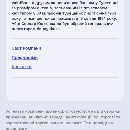
VakıfBank є другим за величиною банком у Туреччині
за розміром активів, заснованим із початковим
капіталом у 50 мільйонів турецьких лир 11 січня 1954
року та пізніше почав працювати 13 квітня 1954 року.
Абді Сердар Юстюнсаліх був обраний генеральним
директором банку банк.
Сайт компанії
Прес-релізи
Контакти
Усі назви компаній, що використовуються на цій сторінці,
призначені виключно заради ідентифікації. Усі торгові та
зареєстровані торгові марки належать їх відповідним
власникам.