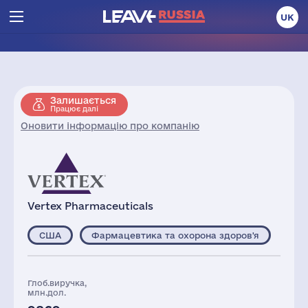
UK
Залишається
Працює далі
Оновити інформацію про компанію
Vertex Pharmaceuticals
США
Фармацевтика та охорона здоров'я
Глоб.виручка,
млн.дол.