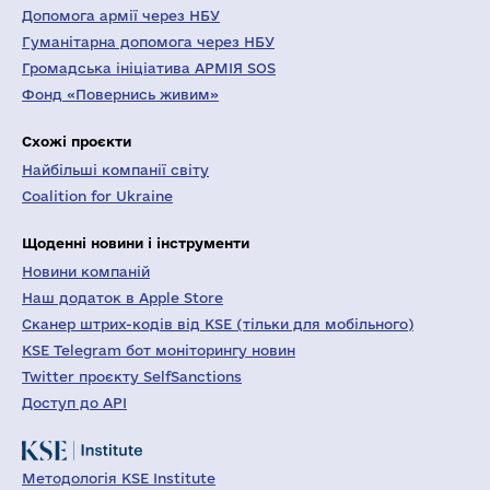
Допомога армії через НБУ
Гуманітарна допомога через НБУ
Громадська ініціатива АРМІЯ SOS
Фонд «Повернись живим»
Схожі проєкти
Найбільші компанії світу
Coalition for Ukraine
Щоденні новини і інструменти
Новини компаній
Наш додаток в Apple Store
Сканер штрих-кодів від KSE (тільки для мобільного)
KSE Telegram бот моніторингу новин
Twitter проєкту SelfSanctions
Доступ до API
Методологія KSE Institute