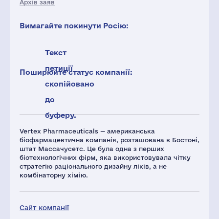
Архів заяв
Вимагайте покинути Росію:
Текст
петиції
Поширюйте статус компанії:
скопійовано
до
буферу.
Vertex Pharmaceuticals — американська
біофармацевтична компанія, розташована в Бостоні,
штат Массачусетс. Це була одна з перших
біотехнологічних фірм, яка використовувала чітку
стратегію раціонального дизайну ліків, а не
комбінаторну хімію.
Сайт компанії