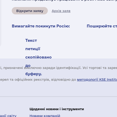
Відкрити заяву
Архів заяв
Вимагайте покинути Росію:
Поширюйте ста
Текст
петиції
скопійовано
до
і, призначені виключно заради ідентифікації. Усі торгові та зар
буферу.
жерел та офіційних реєстрів, відповідно до
методології KSE Instit
Щоденні новини і інструменти
нії світу
Новини компаній