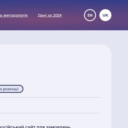
а методологія
Дані за 2024
EN
UK
и розкоші
російський сайт для замовлень.