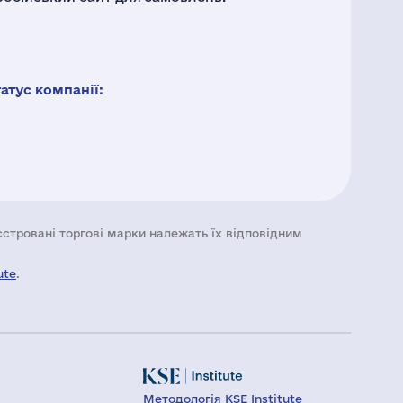
тус компанії:
еєстровані торгові марки належать їх відповідним
ute
.
Методологія KSE Institute