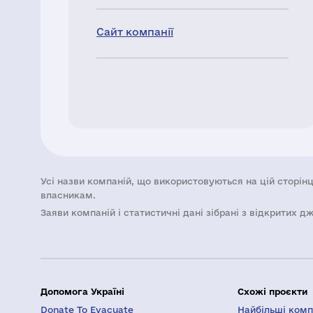
Сайт компанії
Усі назви компаній, що використовуються на цій сторінц
власникам.
Заяви компаній i статистичні дані зібрані з відкритих д
Допомога Україні
Схожі проєкти
Donate To Evacuate
Найбільші компа