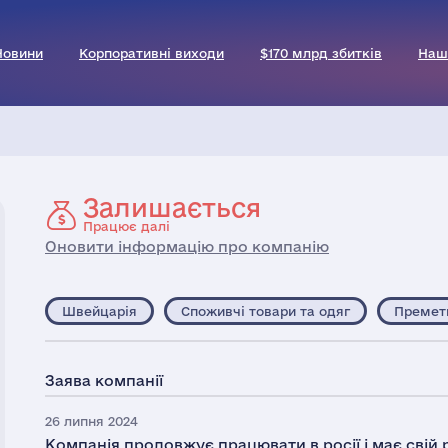
Новини
Корпоративні виходи
$170 млрд збитків
Наш
Залишається
Працює далі
Оновити інформацію про компанію
Швейцарія
Споживчі товари та одяг
Премет
Заява компанії
26 липня 2024
Компанія продовжує працювати в росії і має свій 