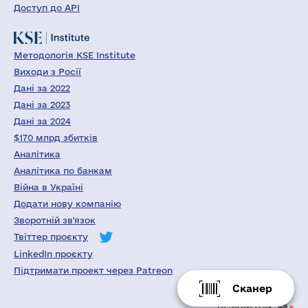
Доступ до API
Методологія KSE Institute
Виходи з Росії
Дані за 2022
Дані за 2023
Дані за 2024
$170 млрд збитків
Аналітика
Аналітика по банкам
Війна в Україні
Додати нову компанію
Зворотній зв'язок
Твіттер проєкту
LinkedIn проєкту
Підтримати проект через Patreon
Сканер