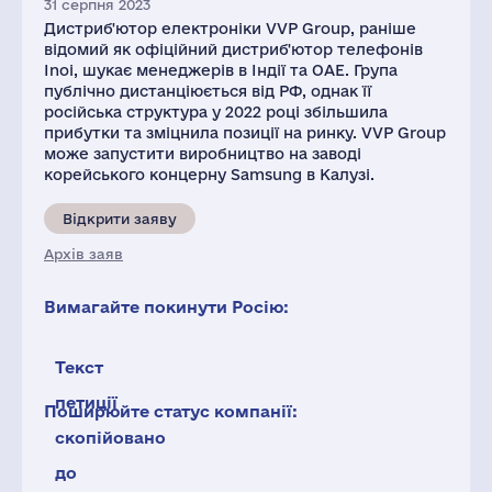
31 серпня 2023
Дистриб'ютор електроніки VVP Group, раніше
відомий як офіційний дистриб'ютор телефонів
Inoi, шукає менеджерів в Індії та ОАЕ. Група
публічно дистанціюється від РФ, однак її
російська структура у 2022 році збільшила
прибутки та зміцнила позиції на ринку. VVP Group
може запустити виробництво на заводі
корейського концерну Samsung в Калузі.
Відкрити заяву
Архів заяв
Вимагайте покинути Росію:
Текст
петиції
Поширюйте статус компанії:
скопійовано
до