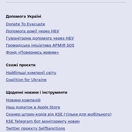
Допомога Україні
Donate To Evacuate
Допомога армії через НБУ
Гуманітарна допомога через НБУ
Громадська ініціатива АРМІЯ SOS
Фонд «Повернись живим»
Схожі проєкти
Найбільші компанії світу
Coalition for Ukraine
Щоденні новини і інструменти
Новини компаній
Наш додаток в Apple Store
Сканер штрих-кодів від KSE (тільки для мобільного)
KSE Telegram бот моніторингу новин
Twitter проєкту SelfSanctions