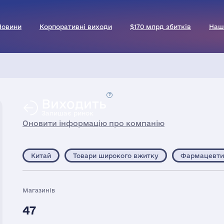
Новини
Корпоративні виходи
$170 млрд збитків
Наш
Виходить
Залишає ринок
Оновити інформацію про компанію
Китай
Товари широкого вжитку
Фармацевтик
Магазинів
47