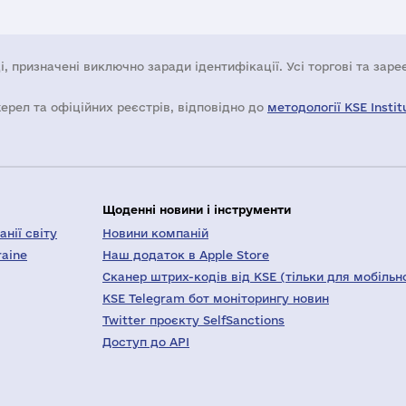
і, призначені виключно заради ідентифікації. Усі торгові та зар
жерел та офіційних реєстрів, відповідно до
методології KSE Instit
Щоденні новини і інструменти
нії світу
Новини компаній
raine
Наш додаток в Apple Store
Сканер штрих-кодів від KSE (тільки для мобільн
KSE Telegram бот моніторингу новин
Twitter проєкту SelfSanctions
Доступ до API