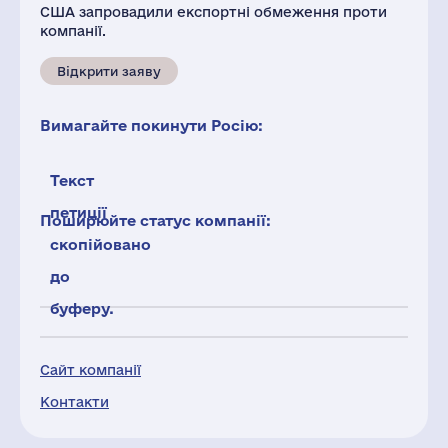
США запровадили експортні обмеження проти
компанії.
Відкрити заяву
Вимагайте покинути Росію:
Текст
петиції
Поширюйте статус компанії:
скопійовано
до
буферу.
Сайт компанії
Контакти