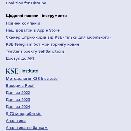
Coalition for Ukraine
Щоденні новини і інструменти
Новини компаній
Наш додаток в Apple Store
Сканер штрих-кодів від KSE (тільки для мобільного)
KSE Telegram бот моніторингу новин
Twitter проєкту SelfSanctions
Доступ до API
Методологія KSE Institute
Виходи з Росії
Дані за 2022
Дані за 2023
Дані за 2024
$170 млрд збитків
Аналітика
Аналітика по банкам