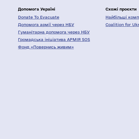
Допомога Україні
Схожі проєкти
Donate To Evacuate
Найбільші компа
Допомога армії через НБУ
Coalition for Uk
Гуманітарна допомога через НБУ
Громадська ініціатива АРМІЯ SOS
Фонд «Повернись живим»