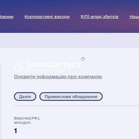
Новини
Корпоративні виходи
$170 млрд збитків
Наш
Залишається
Зупиняє інвестиції
Оновити інформацію про компанію
Данія
Промислове обладнання
Виручка(РФ),
млн.дол.
1