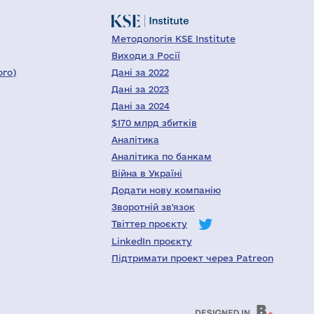
Методологія KSE Institute
Виходи з Росії
ого)
Дані за 2022
Дані за 2023
Дані за 2024
$170 млрд збитків
Аналітика
Аналітика по банкам
Війна в Україні
Додати нову компанію
Зворотній зв'язок
Твіттер проєкту
LinkedIn проєкту
Підтримати проект через Patreon