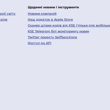
Щоденні новини і інструменти
нії світу
Новини компаній
raine
Наш додаток в Apple Store
Сканер штрих-кодів від KSE (тільки для мобільн
KSE Telegram бот моніторингу новин
Twitter проєкту SelfSanctions
Доступ до API