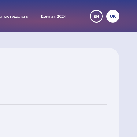
а методологія
Дані за 2024
EN
UK