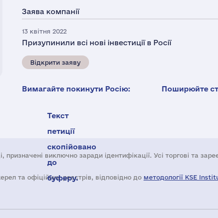
Заява компанії
13 квітня 2022
Призупинили всі нові інвестиції в Росії
Відкрити заяву
Вимагайте покинути Росію:
Поширюйте ста
Текст
петиції
скопійовано
і, призначені виключно заради ідентифікації. Усі торгові та зар
до
жерел та офіційних реєстрів, відповідно до
буферу.
методології KSE Instit