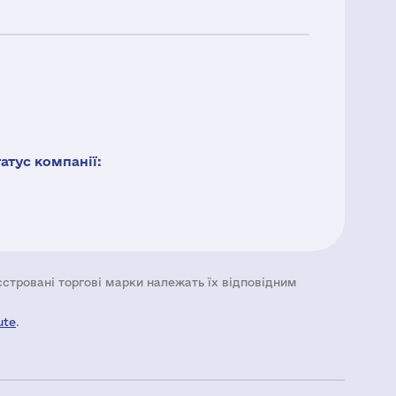
тус компанії:
еєстровані торгові марки належать їх відповідним
ute
.