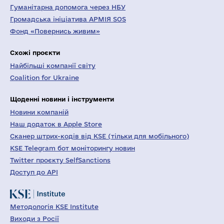
Гуманітарна допомога через НБУ
Громадська ініціатива АРМІЯ SOS
Фонд «Повернись живим»
Схожі проєкти
Найбільші компанії світу
Coalition for Ukraine
Щоденні новини і інструменти
Новини компаній
Наш додаток в Apple Store
Сканер штрих-кодів від KSE (тільки для мобільного)
KSE Telegram бот моніторингу новин
Twitter проєкту SelfSanctions
Доступ до API
Методологія KSE Institute
Виходи з Росії