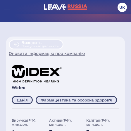
UK
Виходить
Призупиняє діяльність
Оновити інформацію про компанію
Widex
Данія
Фармацевтика та охорона здоров'я
Виручка(РФ),
Активи(РФ),
Капітал(РФ),
млн.дол.
млн.дол.
млн.дол.