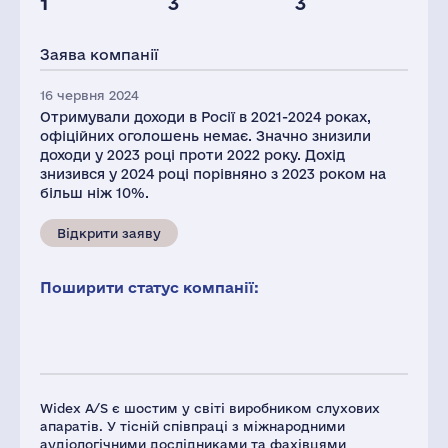
1
3
3
Персонал(РФ),
2021
Заява компанії
45
16 червня 2024
Отримували доходи в Росії в 2021-2024 роках,
офіційних оголошень немає. Значно знизили
доходи у 2023 році проти 2022 року. Дохід
знизився у 2024 році порівняно з 2023 роком на
більш ніж 10%.
Відкрити заяву
Поширити статус компанії:
Widex A/S є шостим у світі виробником слухових
апаратів. У тісній співпраці з міжнародними
аудіологічними дослідниками та фахівцями