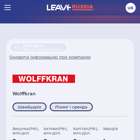
UK
Виходить
Призупиняє діяльність
Оновити інформацію про компанію
Wolffkran
Швейцарія
Лізинг і оренда
Виручка(РФ),
Активи(РФ),
Капітал(РФ),
Заводів
млн.дол.
млн.дол.
млн.дол.