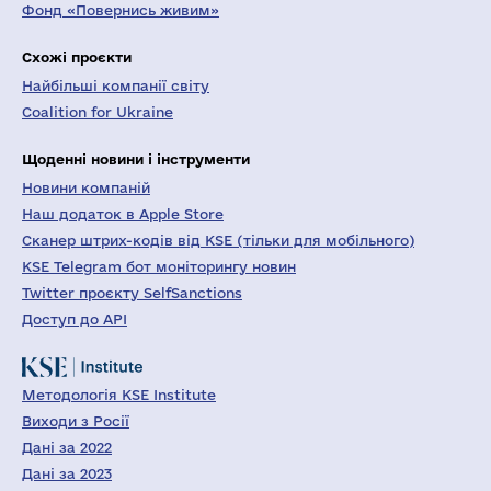
Фонд «Повернись живим»
Схожі проєкти
Найбільші компанії світу
Coalition for Ukraine
Щоденні новини і інструменти
Новини компаній
Наш додаток в Apple Store
Сканер штрих-кодів від KSE (тільки для мобільного)
KSE Telegram бот моніторингу новин
Twitter проєкту SelfSanctions
Доступ до API
Методологія KSE Institute
Виходи з Росії
Дані за 2022
Дані за 2023