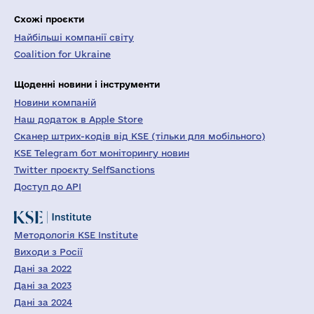
Схожі проєкти
Найбільші компанії світу
Coalition for Ukraine
Щоденні новини і інструменти
Новини компаній
Наш додаток в Apple Store
Сканер штрих-кодів від KSE (тільки для мобільного)
KSE Telegram бот моніторингу новин
Twitter проєкту SelfSanctions
Доступ до API
Методологія KSE Institute
Виходи з Росії
Дані за 2022
Дані за 2023
Дані за 2024