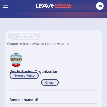
UK
Виходить
Залишає ринок
Оновити інформацію про компанію
World Boxing Organization
Пуерто-Рико
Спорт
Заява компанії