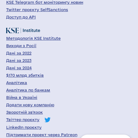
KSE Telegram бот моніторингу новин
Twitter проєкту SelfSanctions
Доступ до API
Методологія KSE Institute
Виходи з Росії
Дані за 2022
Дані за 2023
Дані за 2024
$170 млрд збитків
Аналітика
Аналітика по банкам
Війна в Україні
Додати нову компанію
Зворотній зв'язок
Твіттер проєкту
LinkedIn проєкту
Підтримати проект через Patreon