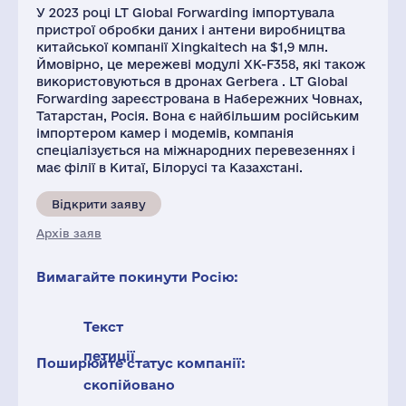
У 2023 році LT Global Forwarding імпортувала
пристрої обробки даних і антени виробництва
китайської компанії Xingkaitech на $1,9 млн.
Ймовірно, це мережеві модулі XK-F358, які також
використовуються в дронах Gerbera . LT Global
Forwarding зареєстрована в Набережних Човнах,
Татарстан, Росія. Вона є найбільшим російським
імпортером камер і модемів, компанія
спеціалізується на міжнародних перевезеннях і
має філії в Китаї, Білорусі та Казахстані.
Відкрити заяву
Архів заяв
Вимагайте покинути Росію:
Текст
петиції
Поширюйте статус компанії:
скопійовано