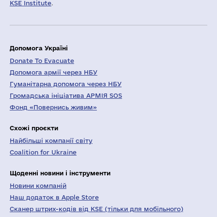
KSE Institute
.
Допомога Україні
Donate To Evacuate
Допомога армії через НБУ
Гуманітарна допомога через НБУ
Громадська ініціатива АРМІЯ SOS
Фонд «Повернись живим»
Схожі проєкти
Найбільші компанії світу
Coalition for Ukraine
Щоденні новини і інструменти
Новини компаній
Наш додаток в Apple Store
Сканер штрих-кодів від KSE (тільки для мобільного)