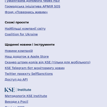
Гуманітарна допомога через НБУ
Громадська ініціатива АРМІЯ SOS
Фонд «Повернись живим»
Схожі проєкти
Найбільші компанії світу
Coalition for Ukraine
Щоденні новини і інструменти
Новини компаній
Наш додаток в Apple Store
Сканер штрих-кодів від KSE (тільки для мобільного)
KSE Telegram бот моніторингу новин
Twitter проєкту SelfSanctions
Доступ до API
Методологія KSE Institute
Виходи з Росії