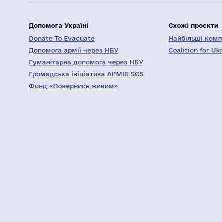
Допомога Україні
Схожі проєкти
Donate To Evacuate
Найбільші компа
Допомога армії через НБУ
Coalition for Uk
Гуманітарна допомога через НБУ
Громадська ініціатива АРМІЯ SOS
Фонд «Повернись живим»