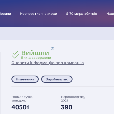
Новини
Корпоративні виходи
$170 млрд збитків
Наш
Вийшли
Вихід завершено
Оновити інформацію про компанію
Німеччина
Виробництво
Глоб.виручка,
Персонал(РФ),
млн.дол.
2021
40501
390