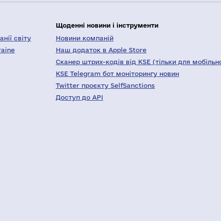
Щоденні новини і інструменти
нії світу
Новини компаній
raine
Наш додаток в Apple Store
Сканер штрих-кодів від KSE (тільки для мобільн
KSE Telegram бот моніторингу новин
Twitter проєкту SelfSanctions
Доступ до API