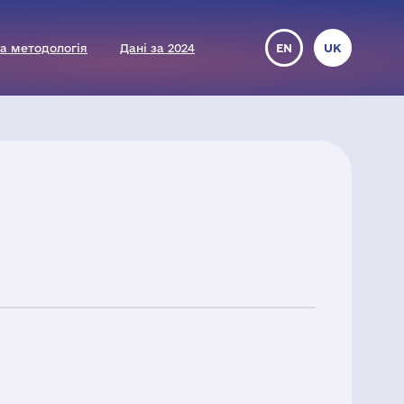
а методологія
Дані за 2024
EN
UK