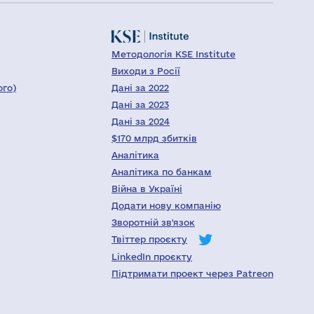
Методологія KSE Institute
Виходи з Росії
ого)
Дані за 2022
Дані за 2023
Дані за 2024
$170 млрд збитків
Аналітика
Аналітика по банкам
Війна в Україні
Додати нову компанію
Зворотній зв'язок
Твіттер проєкту
LinkedIn проєкту
Підтримати проект через Patreon