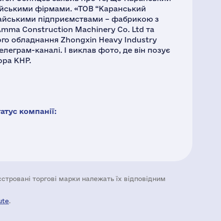
тайськими фірмами. «ТОВ “Каранський
итайськими підприємствами – фабрикою з
mma Сonstruction Machinery Co. Ltd та
о обладнання Zhongxin Heavy Industry
елеграм-каналі. І виклав фото, де він позує
ора КНР.
тус компанії:
еєстровані торгові марки належать їх відповідним
ute
.