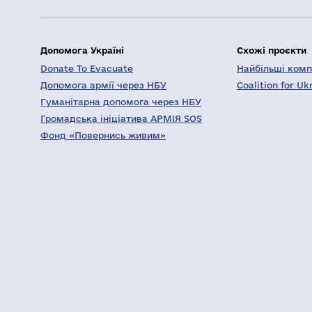
Допомога Україні
Схожі проєкти
Donate To Evacuate
Найбільші компа
Допомога армії через НБУ
Coalition for Uk
Гуманітарна допомога через НБУ
Громадська ініціатива АРМІЯ SOS
Фонд «Повернись живим»