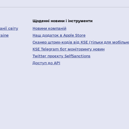
Щоденні новини і інструменти
нії світу
Новини компаній
raine
Наш додаток в Apple Store
Сканер штрих-кодів від KSE (тільки для мобільн
KSE Telegram бот моніторингу новин
Twitter проєкту SelfSanctions
Доступ до API