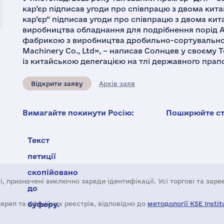
кар’єр підписав угоди про співпрацю з двома ки
кар’єр“ підписав угоди про співпрацю з двома к
виробництва обладнання для подрібнення порід A
фабрикою з виробництва дробильно-сортувальног
Machinery Co., Ltd», – написав Солнцев у своєму Т
із китайською делегацією на тлі державного прап
Відкрити заяву
Архів заяв
Вимагайте покинути Росію:
Поширюйте ста
Текст
петиції
скопійовано
і, призначені виключно заради ідентифікації. Усі торгові та зар
до
жерел та офіційних реєстрів, відповідно до
буферу.
методології KSE Instit