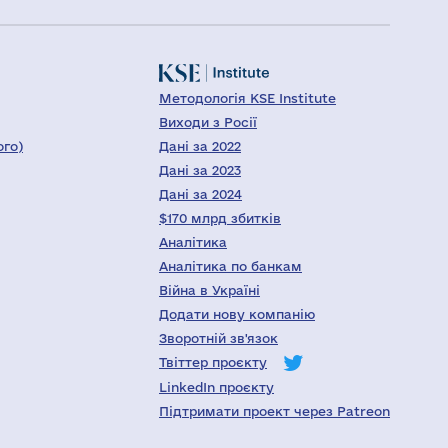
Методологія KSE Institute
Виходи з Росії
ого)
Дані за 2022
Дані за 2023
Дані за 2024
$170 млрд збитків
Аналітика
Аналітика по банкам
Війна в Україні
Додати нову компанію
Зворотній зв'язок
Твіттер проєкту
LinkedIn проєкту
Підтримати проект через Patreon