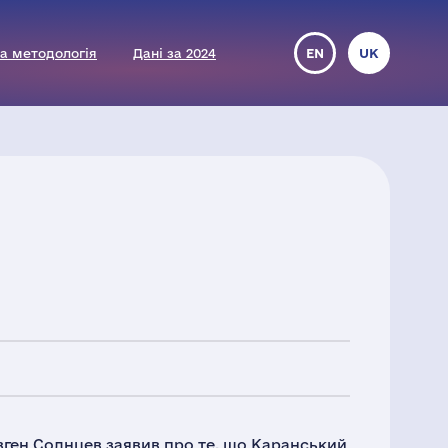
а методологія
Дані за 2024
EN
UK
Євген Солнцев заявив про те, що Каранський