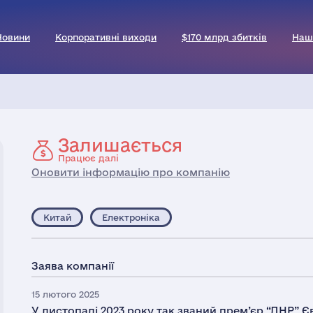
Новини
Корпоративні виходи
$170 млрд збитків
Наш
Залишається
Працює далі
Оновити інформацію про компанію
Китай
Електроніка
Заява компанії
15 лютого 2025
У листопаді 2023 року так званий прем’єр “ДНР” 