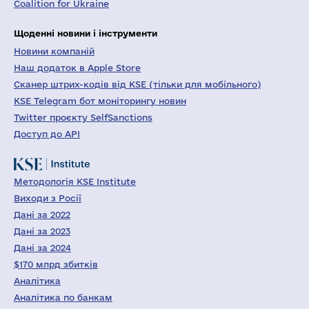
Coalition for Ukraine
Щоденні новини і інструменти
Новини компаній
Наш додаток в Apple Store
Сканер штрих-кодів від KSE (тільки для мобільного)
KSE Telegram бот моніторингу новин
Twitter проєкту SelfSanctions
Доступ до API
Методологія KSE Institute
Виходи з Росії
Дані за 2022
Дані за 2023
Дані за 2024
$170 млрд збитків
Аналітика
Аналітика по банкам